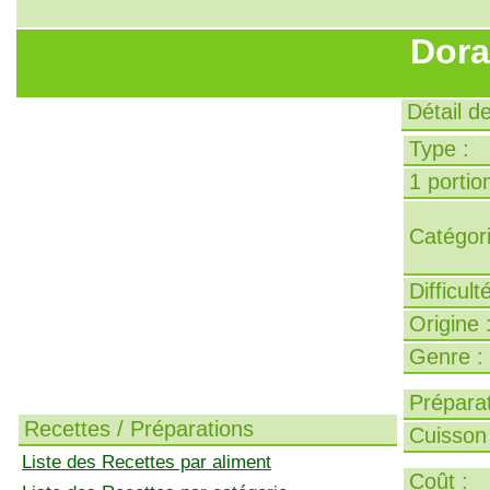
Dora
Détail d
Type :
1 portion
Catégori
Difficult
Origine 
Genre :
Préparat
Recettes / Préparations
Cuisson 
Liste des Recettes par aliment
Coût :