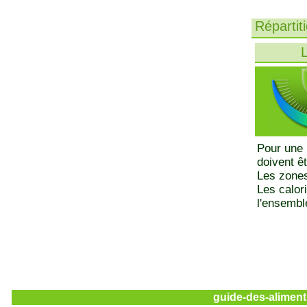
Répartit
L
Pour une 
doivent ê
Les zones
Les calor
l'ensemble
guide-des-aliment