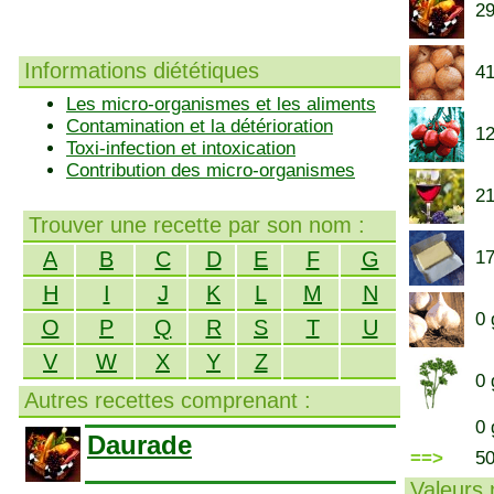
29
Informations diététiques
41
Les micro-organismes et les aliments
Contamination et la détérioration
12
Toxi-infection et intoxication
Contribution des micro-organismes
21
Trouver une recette par son nom :
A
B
C
D
E
F
G
17
H
I
J
K
L
M
N
0 
O
P
Q
R
S
T
U
V
W
X
Y
Z
0 
Autres recettes comprenant :
0 
Daurade
==>
5
Valeurs n