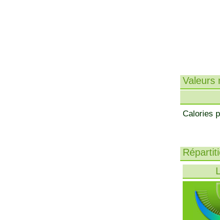
Valeurs n
Calories p
Répartit
L