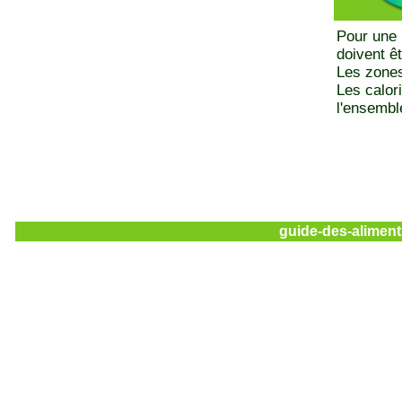
Pour une 
doivent ê
Les zones
Les calor
l'ensemble
guide-des-aliment