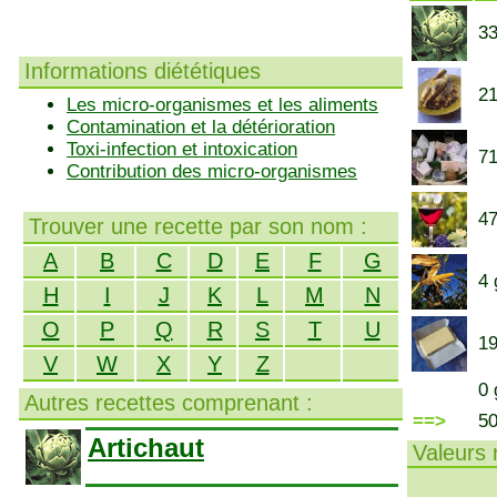
33
Informations diététiques
21
Les micro-organismes et les aliments
Contamination et la détérioration
Toxi-infection et intoxication
71
Contribution des micro-organismes
47
Trouver une recette par son nom :
A
B
C
D
E
F
G
4 
H
I
J
K
L
M
N
O
P
Q
R
S
T
U
19
V
W
X
Y
Z
0 
Autres recettes comprenant :
==>
5
Artichaut
Valeurs n