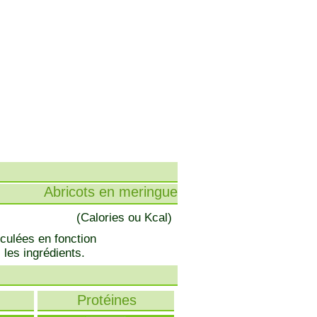
Abricots en meringue
(Calories ou Kcal)
lculées en fonction
 les ingrédients.
Protéines