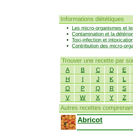
Informations diététiques
Les micro-organismes et le
Contamination et la détérior
Toxi-infection et intoxicatio
Contribution des micro-or
Trouver une recette par s
A
B
C
D
E
H
I
J
K
L
O
P
Q
R
S
V
W
X
Y
Z
Autres recettes comprenant
Abricot