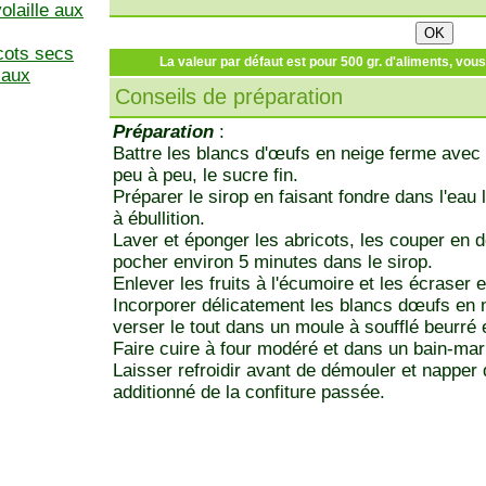
olaille aux
cots secs
La valeur par défaut est pour 500 gr. d'aliments, vou
 aux
Conseils de préparation
Préparation
:
Battre les blancs d'œufs en neige ferme avec l
peu à peu, le sucre fin.
Préparer le sirop en faisant fondre dans l'eau l
à ébullition.
Laver et éponger les abricots, les couper en d
pocher environ 5 minutes dans le sirop.
Enlever les fruits à l'écumoire et les écraser 
Incorporer délicatement les blancs dœufs en ne
verser le tout dans un moule à soufflé beurré e
Faire cuire à four modéré et dans un bain-mar
Laisser refroidir avant de démouler et napper 
additionné de la confiture passée.