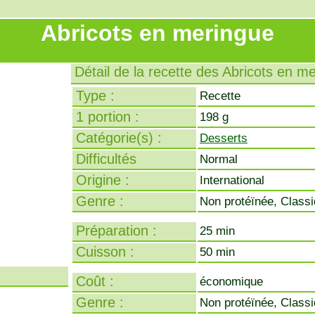
Abricots en meringue
Détail de la recette des Abricots en m
Type :
Recette
1 portion :
198 g
Catégorie(s) :
Desserts
Difficultés
Normal
Origine :
International
Genre :
Non protéïnée, Class
Préparation :
25 min
Cuisson :
50 min
Coût :
économique
Genre :
Non protéïnée, Class