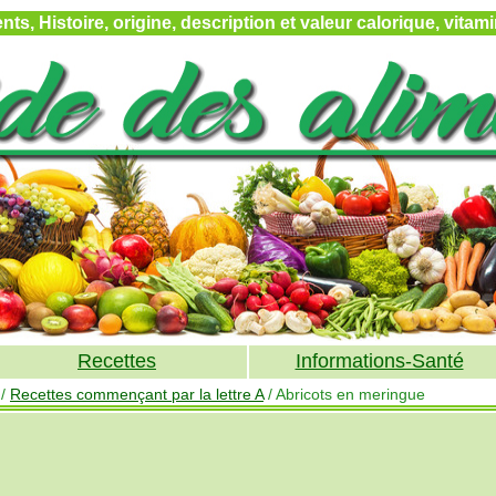
ts, Histoire, origine, description et valeur calorique, vita
Recettes
Informations-Santé
/
Recettes commençant par la lettre A
/ Abricots en meringue