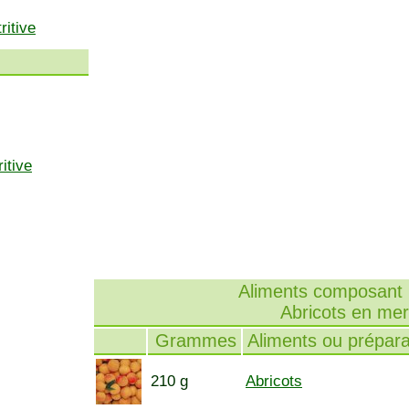
ritive
itive
Aliments composant l
Abricots en me
Grammes
Aliments ou prépara
210 g
Abricots