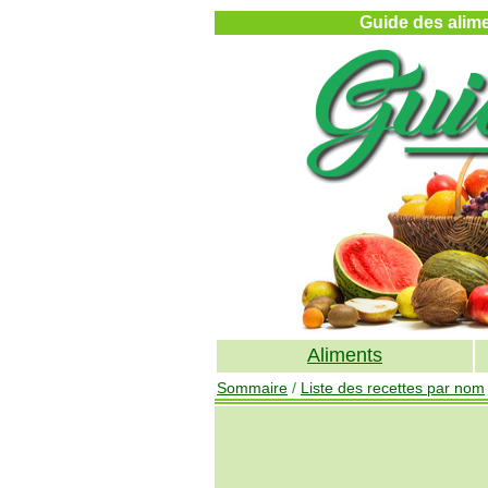
Guide des alimen
Aliments
Sommaire
/
Liste des recettes par nom