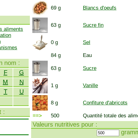
69 g
Blancs d'oeufs
63 g
Sucre fin
s aliments
ation
n
0 g
Sel
ganismes
84 g
Eau
on nom :
63 g
Sucre
F
G
M
N
1 g
Vanille
T
U
8 g
Confiture d'abricots
 :
==>
500
Quantité totale des alim
Valeurs nutritives pour :
gramm