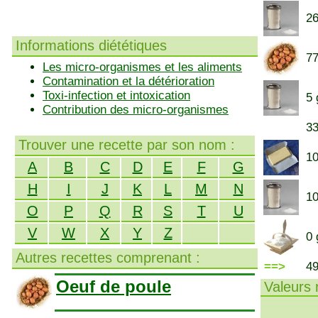
26
Informations diététiques
77
Les micro-organismes et les aliments
Contamination et la détérioration
Toxi-infection et intoxication
5 
Contribution des micro-organismes
33
Trouver une recette par son nom :
10
A
B
C
D
E
F
G
H
I
J
K
L
M
N
10
O
P
Q
R
S
T
U
V
W
X
Y
Z
0 
Autres recettes comprenant :
==>
4
Oeuf de poule
Valeurs n