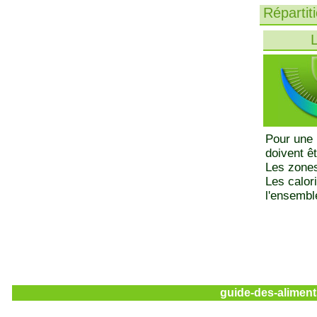
Répartit
L
Pour une 
doivent ê
Les zones
Les calor
l'ensemble
guide-des-aliment