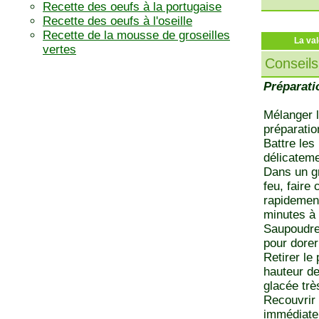
Recette des oeufs à la portugaise
Recette des oeufs à l'oseille
Recette de la mousse de groseilles
La val
vertes
Conseils
Préparati
Mélanger l
préparatio
Battre les
délicateme
Dans un gr
feu, faire
rapidemen
minutes à
Saupoudrer
pour dorer
Retirer le
hauteur de
glacée trè
Recouvrir 
immédiat