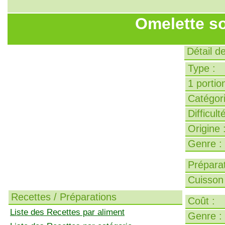
Omelette so
Détail d
Type :
1 portion
Catégori
Difficult
Origine 
Genre :
Préparat
Cuisson 
Recettes / Préparations
Coût :
Liste des Recettes par aliment
Genre :