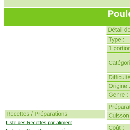
Poul
Détail d
Type :
1 portion
Catégori
Difficult
Origine 
Genre :
Préparat
Recettes / Préparations
Cuisson 
Liste des Recettes par aliment
Coût :