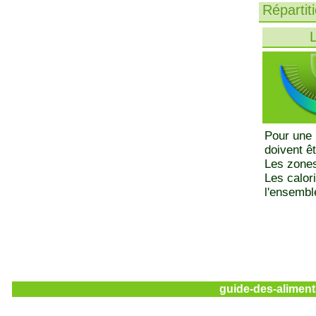
Répartit
L
Pour une 
doivent ê
Les zones
Les calor
l'ensemble
guide-des-aliment