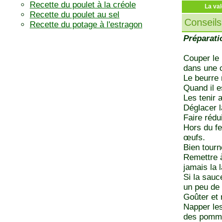
Recette du poulet à la créole
La val
Recette du poulet au sel
Conseils
Recette du potage à l'estragon
Préparati
Couper le 
dans une c
Le beurre 
Quand il e
Les tenir 
Déglacer l
Faire rédu
Hors du fe
œufs.
Bien tourn
Remettre à
jamais la l
Si la sauc
un peu de 
Goûter et 
Napper le
des pomme