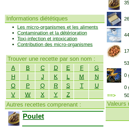
35
Informations diététiques
26
Les micro-organismes et les aliments
Contamination et la détérioration
44
Toxi-infection et intoxication
Contribution des micro-organismes
17
Trouver une recette par son nom :
53
A
B
C
D
E
F
G
0 
H
I
J
K
L
M
N
O
P
Q
R
S
T
U
0 
V
W
X
Y
Z
==>
5
Valeurs n
Autres recettes comprenant :
Poulet