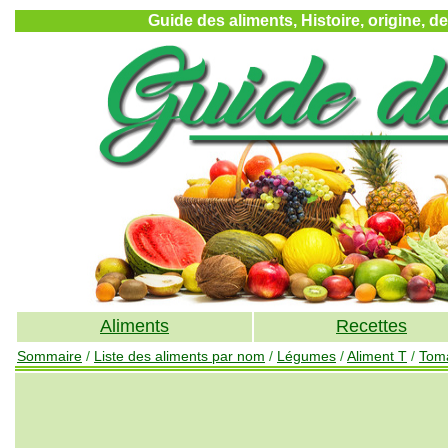
Guide des aliments, Histoire, origine, d
Aliments
Recettes
Sommaire
/
Liste des aliments par nom
/
Légumes
/
Aliment T
/
Tom