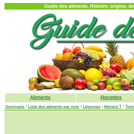
Guide des aliments, Histoire, origine, d
Aliments
Recettes
Sommaire
/
Liste des aliments par nom
/
Légumes
/
Aliment T
/
Tom