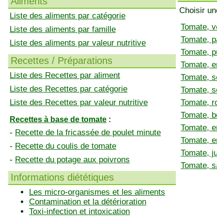
Aliments
Choisir un
Liste des aliments par catégorie
Tomate, v
Liste des aliments par famille
Tomate, p
Liste des aliments par valeur nutritive
Tomate, p
Recettes / Préparations
Tomate, e
Liste des Recettes par aliment
Tomate, 
Liste des Recettes par catégorie
Tomate, sé
Liste des Recettes par valeur nutritive
Tomate, r
Tomate, bo
Recettes à base de tomate
:
Tomate, e
-
Recette de la fricassée de poulet minute
Tomate, e
-
Recette du coulis de tomate
Tomate, j
-
Recette du potage aux poivrons
Tomate, s
Informations diététiques
Les micro-organismes et les aliments
Contamination et la détérioration
Toxi-infection et intoxication