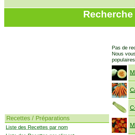
Recherche 
Pas de rec
Nous vous 
populaires
M
C
C
Recettes / Préparations
M
Liste des Recettes par nom