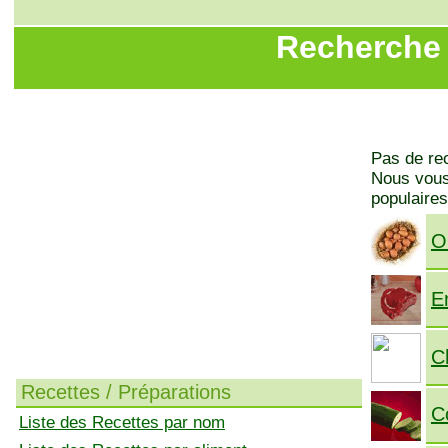
Recherche 
Pas de rec
Nous vous 
populaires
O
E
C
Recettes / Préparations
C
Liste des Recettes par nom