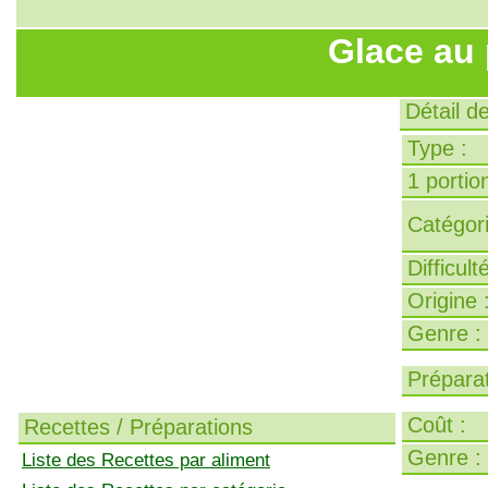
Glace au
Détail d
Type :
1 portion
Catégori
Difficult
Origine 
Genre :
Préparat
Coût :
Recettes / Préparations
Genre :
Liste des Recettes par aliment