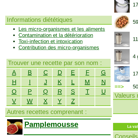
17
Informations diététiques
59
Les micro-organismes et les aliments
Contamination et la détérioration
11
Toxi-infection et intoxication
Contribution des micro-organismes
4 
Trouver une recette par son nom :
A
B
C
D
E
F
G
17
H
I
J
K
L
M
N
==>
5
O
P
Q
R
S
T
U
Valeurs n
V
W
X
Y
Z
Autres recettes comprenant :
Pamplemousse
La val
Conseils