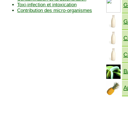
G
Toxi-infection et intoxication
Contribution des micro-organismes
G
C
C
B
A