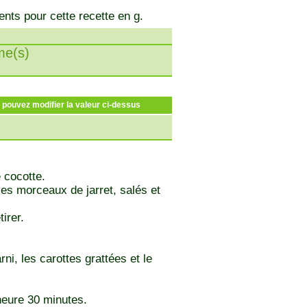
ents pour cette recette en g.
e(s)
s pouvez modifier la valeur ci-dessus
 cocotte.
les morceaux de jarret, salés et
irer.
rni, les carottes grattées et le
 heure 30 minutes.