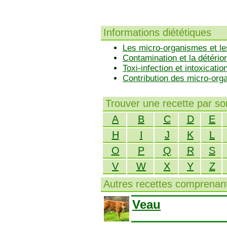
Informations diététiques
Les micro-organismes et le
Contamination et la détérior
Toxi-infection et intoxicatio
Contribution des micro-or
Trouver une recette par s
A
B
C
D
E
H
I
J
K
L
O
P
Q
R
S
V
W
X
Y
Z
Autres recettes comprenant
Veau