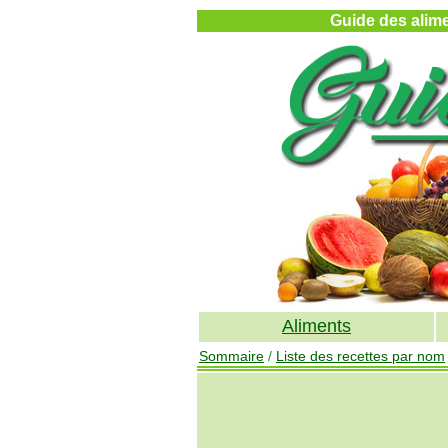
Guide des alimen
Aliments
Sommaire
/
Liste des recettes par nom