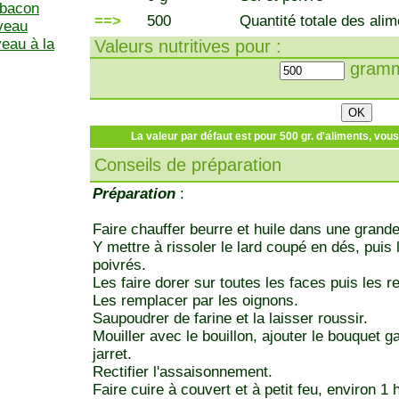
 bacon
==>
500
Quantité totale des alim
 veau
eau à la
Valeurs nutritives pour :
gramm
La valeur par défaut est pour 500 gr. d'aliments, vou
Conseils de préparation
Préparation
:
Faire chauffer beurre et huile dans une grande
Y mettre à rissoler le lard coupé en dés, puis 
poivrés.
Les faire dorer sur toutes les faces puis les ret
Les remplacer par les oignons.
Saupoudrer de farine et la laisser roussir.
Mouiller avec le bouillon, ajouter le bouquet ga
jarret.
Rectifier l'assaisonnement.
Faire cuire à couvert et à petit feu, environ 1