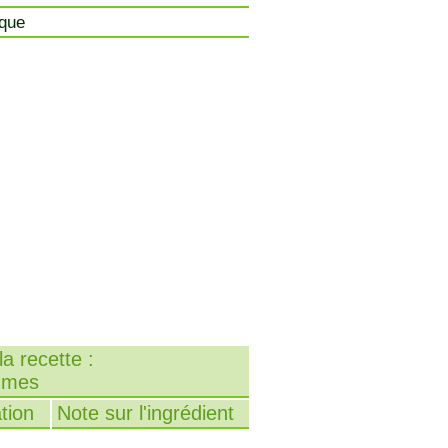
ique
a recette :
gumes
tion
Note sur l'ingrédient