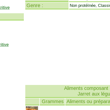
Genre :
Non protéïnée, Class
ritive
itive
Aliments composant l
Jarret aux lé
Grammes
Aliments ou prépara