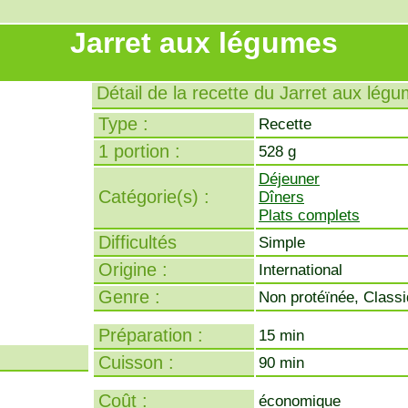
Jarret aux légumes
Détail de la recette du Jarret aux lég
Type :
Recette
1 portion :
528 g
Déjeuner
Catégorie(s) :
Dîners
Plats complets
Difficultés
Simple
Origine :
International
Genre :
Non protéïnée, Class
Préparation :
15 min
Cuisson :
90 min
Coût :
économique