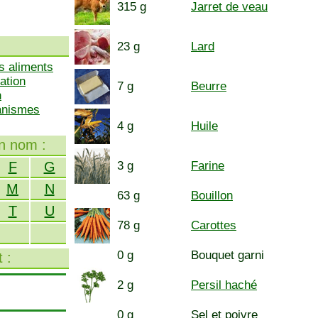
315 g
Jarret de veau
23 g
Lard
s aliments
ation
7 g
Beurre
n
ganismes
4 g
Huile
on nom :
F
G
3 g
Farine
M
N
63 g
Bouillon
T
U
78 g
Carottes
0 g
Bouquet garni
 :
2 g
Persil haché
0 g
Sel et poivre