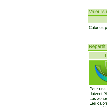
Valeurs n
Calories p
Répartit
L
Pour une 
doivent ê
Les zones
Les calor