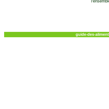
l'ensemble
guide-des-aliment