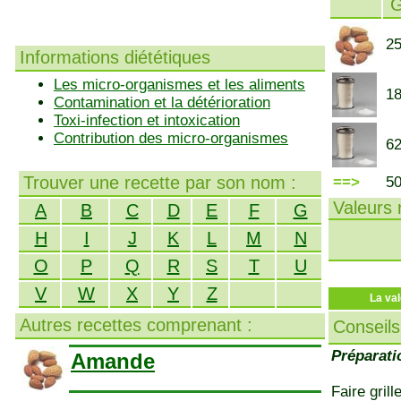
25
Informations diététiques
Les micro-organismes et les aliments
18
Contamination et la détérioration
Toxi-infection et intoxication
Contribution des micro-organismes
62
Trouver une recette par son nom :
==>
5
Valeurs n
A
B
C
D
E
F
G
H
I
J
K
L
M
N
O
P
Q
R
S
T
U
V
W
X
Y
Z
La val
Autres recettes comprenant :
Conseils
Préparati
Amande
Faire gril