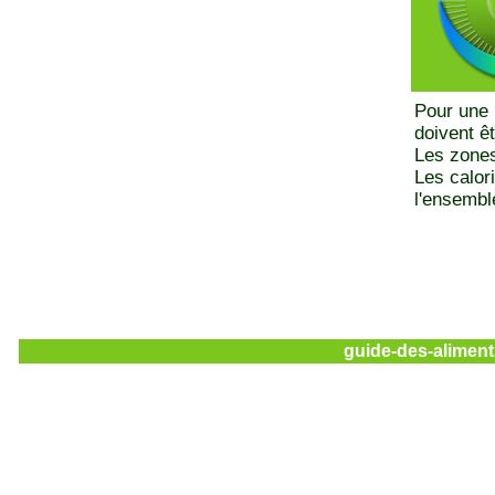
Pour une 
doivent ê
Les zones
Les calor
l'ensemble
guide-des-aliment