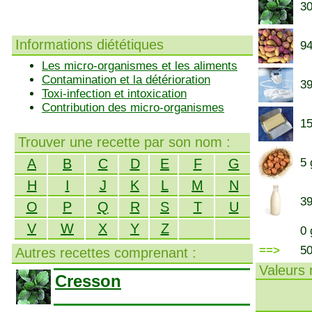
30
Informations diététiques
94
Les micro-organismes et les aliments
Contamination et la détérioration
39
Toxi-infection et intoxication
Contribution des micro-organismes
15
Trouver une recette par son nom :
A
B
C
D
E
F
G
5 
H
I
J
K
L
M
N
39
O
P
Q
R
S
T
U
V
W
X
Y
Z
0 
==>
5
Autres recettes comprenant :
Valeurs n
Cresson