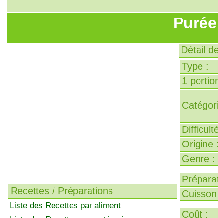
Purée
Détail d
Type :
1 portion
Catégori
Difficult
Origine 
Genre :
Préparat
Recettes / Préparations
Cuisson 
Liste des Recettes par aliment
Coût :