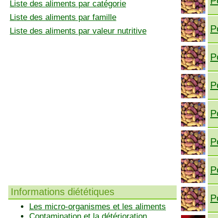
P
Liste des aliments par catégorie
Liste des aliments par famille
P
Liste des aliments par valeur nutritive
P
P
P
P
P
Informations diététiques
P
Les micro-organismes et les aliments
Contamination et la détérioration