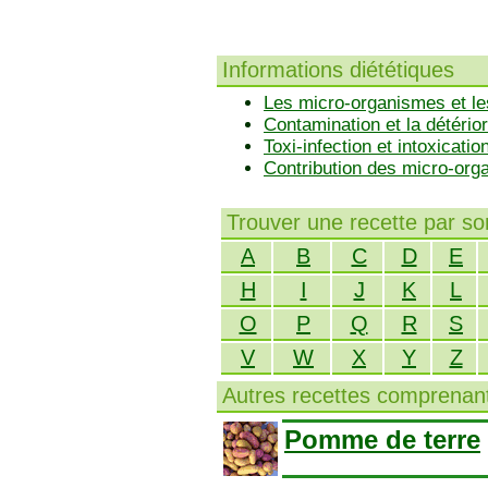
Informations diététiques
Les micro-organismes et le
Contamination et la détérior
Toxi-infection et intoxicatio
Contribution des micro-or
Trouver une recette par s
A
B
C
D
E
H
I
J
K
L
O
P
Q
R
S
V
W
X
Y
Z
Autres recettes comprenant
Pomme de terre