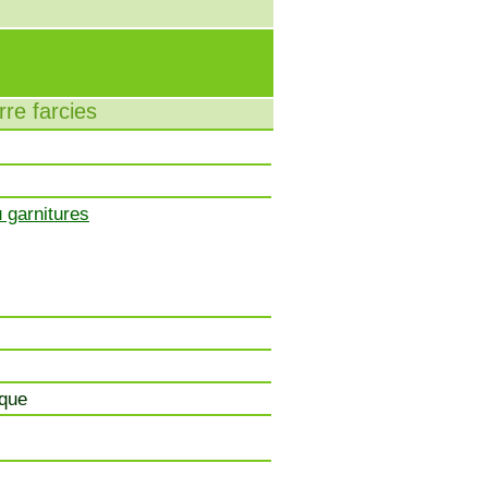
re farcies
garnitures
ique