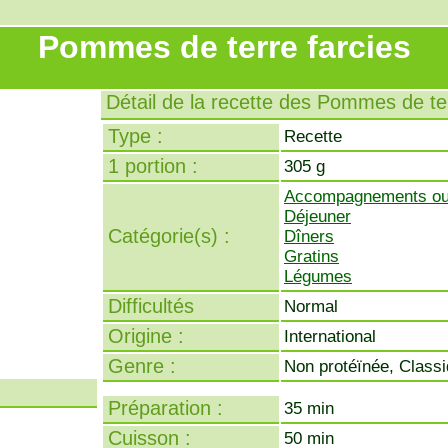
Pommes de terre farcies
Détail de la recette des Pommes de ter
Type :
Recette
1 portion :
305 g
Accompagnements ou 
Déjeuner
Catégorie(s) :
Dîners
Gratins
Légumes
Difficultés
Normal
Origine :
International
Genre :
Non protéïnée, Class
Préparation :
35 min
Cuisson :
50 min