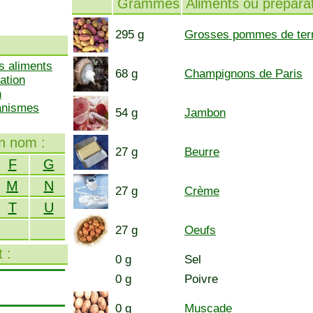
Grammes
Aliments ou prépara
295 g
Grosses pommes de ter
s aliments
68 g
Champignons de Paris
ation
n
ganismes
54 g
Jambon
on nom :
27 g
Beurre
F
G
M
N
27 g
Crème
T
U
27 g
Oeufs
 :
0 g
Sel
0 g
Poivre
0 g
Muscade