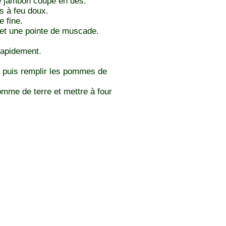
le jambon coupé en dés.
es à feu doux.
 fine.
e et une pointe de muscade.
rapidement.
, puis remplir les pommes de
mme de terre et mettre à four