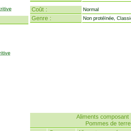
ritive
Coût :
Normal
Genre :
Non protéïnée, Class
itive
Aliments composant l
Pommes de terre 