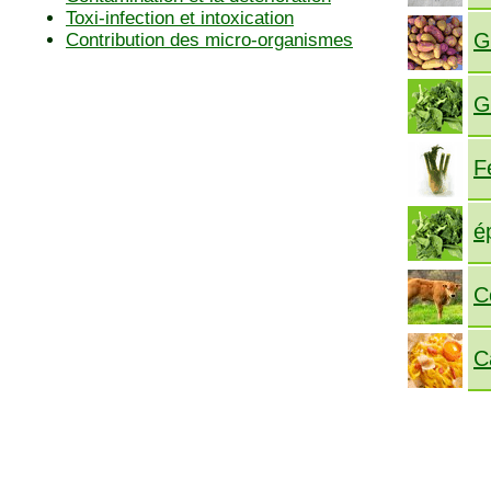
Toxi-infection et intoxication
G
Contribution des micro-organismes
G
F
é
C
C