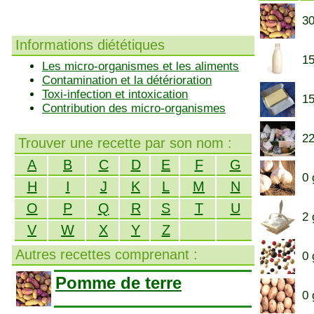
30
Informations diététiques
15
Les micro-organismes et les aliments
Contamination et la détérioration
Toxi-infection et intoxication
15
Contribution des micro-organismes
22
Trouver une recette par son nom :
A
B
C
D
E
F
G
0 
H
I
J
K
L
M
N
O
P
Q
R
S
T
U
2 
V
W
X
Y
Z
Autres recettes comprenant :
0 
Pomme de terre
0 