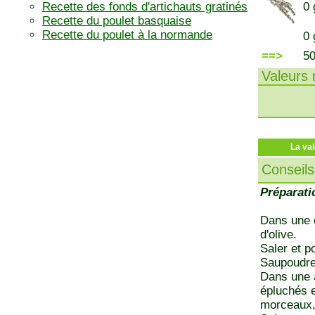
Recette des fonds d'artichauts gratinés
0 
Recette du poulet basquaise
Recette du poulet à la normande
0 
==>
5
Valeurs n
La val
Conseils
Préparati
Dans une c
d'olive.
Saler et po
Saupoudrer
Dans une a
épluchés e
morceaux, 