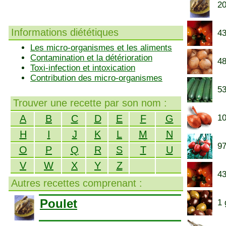
20
Informations diététiques
43
Les micro-organismes et les aliments
Contamination et la détérioration
48
Toxi-infection et intoxication
Contribution des micro-organismes
53
Trouver une recette par son nom :
A
B
C
D
E
F
G
10
H
I
J
K
L
M
N
97
O
P
Q
R
S
T
U
V
W
X
Y
Z
43
Autres recettes comprenant :
Poulet
1 