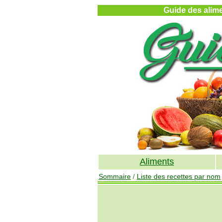
Guide des alimen
Aliments
Sommaire
/
Liste des recettes par nom