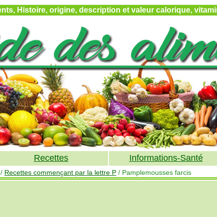
ts, Histoire, origine, description et valeur calorique, vita
Recettes
Informations-Santé
/
Recettes commençant par la lettre P
/ Pamplemousses farcis