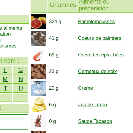
Aliments ou
Grammes
préparation
324 g
Pamplemousses
s aliments
ation
41 g
Coeurs de palmiers
n
ganismes
69 g
Crevettes épluchées
on nom :
F
G
23 g
Cerneaux de noix
M
N
T
U
20 g
Crème
6 g
Jus de citron
 :
0 g
Sauce Tabasco