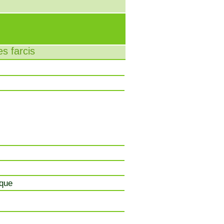
s farcis
ique