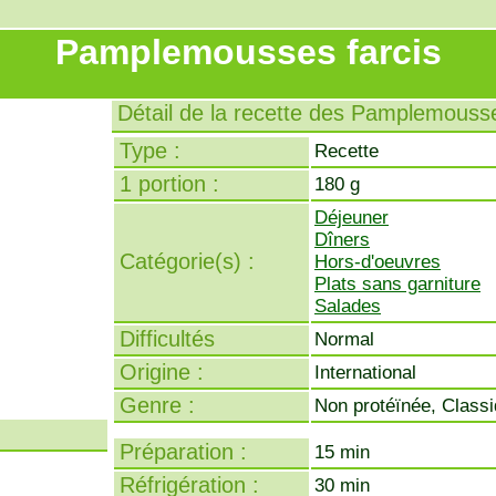
Pamplemousses farcis
Détail de la recette des Pamplemousse
Type :
Recette
1 portion :
180 g
Déjeuner
Dîners
Catégorie(s) :
Hors-d'oeuvres
Plats sans garniture
Salades
Difficultés
Normal
Origine :
International
Genre :
Non protéïnée, Class
Préparation :
15 min
Réfrigération :
30 min