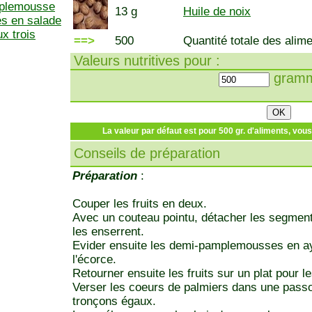
mplemousse
13 g
Huile de noix
s en salade
x trois
==>
500
Quantité totale des alime
Valeurs nutritives pour :
gramm
La valeur par défaut est pour 500 gr. d'aliments, vou
Conseils de préparation
Préparation
:
Couper les fruits en deux.
Avec un couteau pointu, détacher les segmen
les enserrent.
Evider ensuite les demi-pamplemousses en ay
l'écorce.
Retourner ensuite les fruits sur un plat pour le
Verser les coeurs de palmiers dans une passoi
tronçons égaux.