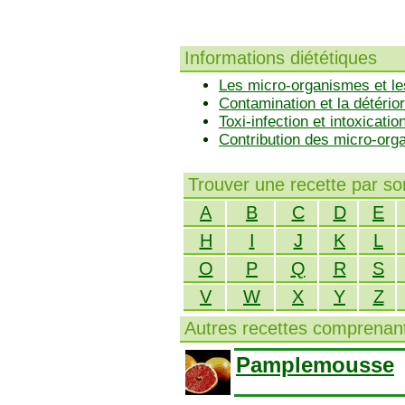
Informations diététiques
Les micro-organismes et le
Contamination et la détérior
Toxi-infection et intoxicatio
Contribution des micro-or
Trouver une recette par s
A
B
C
D
E
H
I
J
K
L
O
P
Q
R
S
V
W
X
Y
Z
Autres recettes comprenant
Pamplemousse