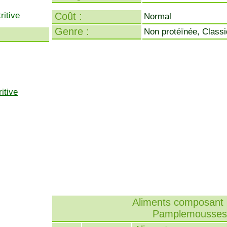
ritive
Coût :
Normal
Genre :
Non protéïnée, Class
itive
Aliments composant l
Pamplemousses 