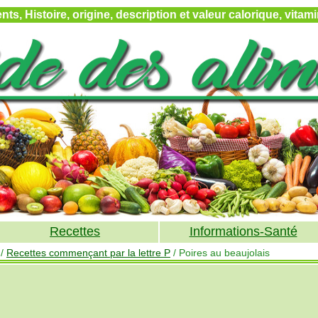
ts, Histoire, origine, description et valeur calorique, vita
Recettes
Informations-Santé
/
Recettes commençant par la lettre P
/ Poires au beaujolais