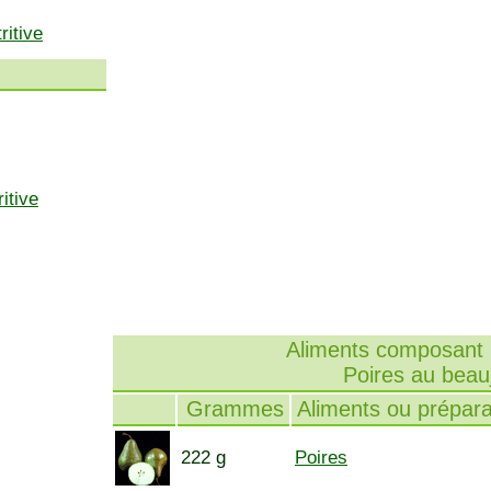
ritive
itive
Aliments composant l
Poires au beauj
Grammes
Aliments ou prépara
222 g
Poires