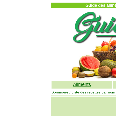
Guide des alimen
Aliments
Sommaire
/
Liste des recettes par nom