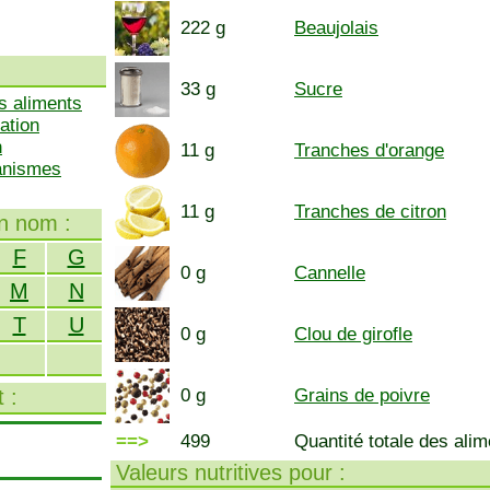
222 g
Beaujolais
33 g
Sucre
s aliments
ation
n
11 g
Tranches d'orange
ganismes
11 g
Tranches de citron
on nom :
F
G
0 g
Cannelle
M
N
T
U
0 g
Clou de girofle
 :
0 g
Grains de poivre
==>
499
Quantité totale des alim
Valeurs nutritives pour :