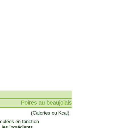
Poires au beaujolais
(Calories ou Kcal)
lculées en fonction
 les ingrédients.