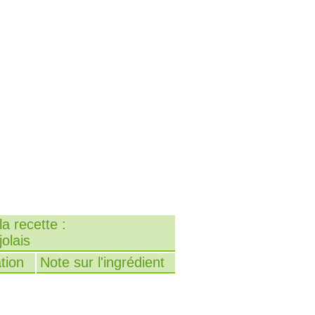
a recette :
olais
tion
Note sur l'ingrédient