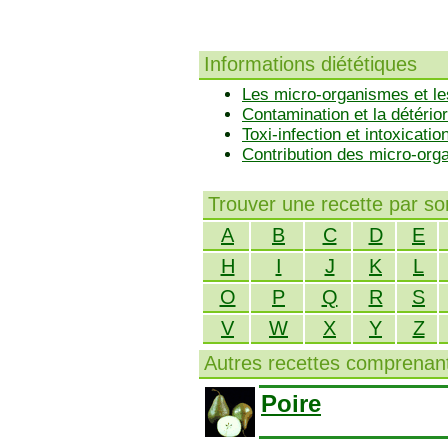
Informations diététiques
Les micro-organismes et le
Contamination et la détérior
Toxi-infection et intoxicatio
Contribution des micro-or
Trouver une recette par s
A
B
C
D
E
H
I
J
K
L
O
P
Q
R
S
V
W
X
Y
Z
Autres recettes comprenant
Poire