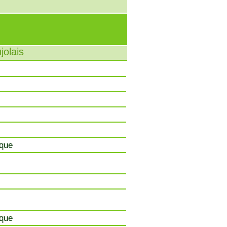
jolais
ique
ique