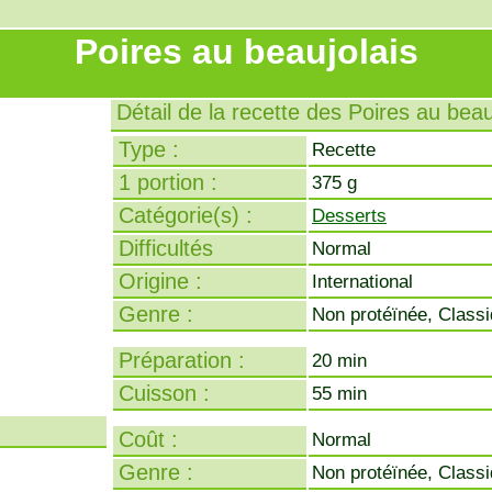
Poires au beaujolais
Détail de la recette des Poires au beau
Type :
Recette
1 portion :
375 g
Catégorie(s) :
Desserts
Difficultés
Normal
Origine :
International
Genre :
Non protéïnée, Class
Préparation :
20 min
Cuisson :
55 min
Coût :
Normal
Genre :
Non protéïnée, Class