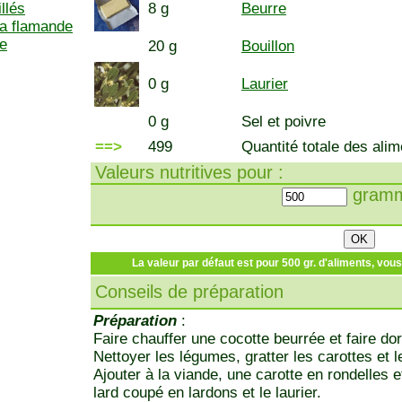
llés
8 g
Beurre
la flamande
ne
20 g
Bouillon
0 g
Laurier
0 g
Sel et poivre
==>
499
Quantité totale des alim
Valeurs nutritives pour :
gramm
La valeur par défaut est pour 500 gr. d'aliments, vou
Conseils de préparation
Préparation
:
Faire chauffer une cocotte beurrée et faire dor
Nettoyer les légumes, gratter les carottes et
Ajouter à la viande, une carotte en rondelles 
lard coupé en lardons et le laurier.