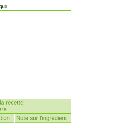
ique
a recette :
ère
tion
Note sur l'ingrédient