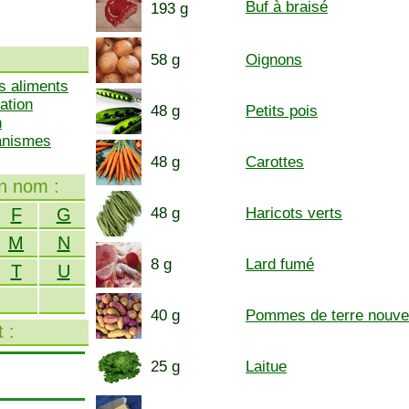
Buf à braisé
193 g
58 g
Oignons
s aliments
ation
48 g
Petits pois
n
ganismes
48 g
Carottes
on nom :
F
G
48 g
Haricots verts
M
N
8 g
Lard fumé
T
U
40 g
Pommes de terre nouve
 :
25 g
Laitue