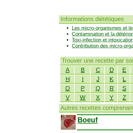
Informations diététiques
Les micro-organismes et le
Contamination et la détérior
Toxi-infection et intoxicatio
Contribution des micro-or
Trouver une recette par s
A
B
C
D
E
H
I
J
K
L
O
P
Q
R
S
V
W
X
Y
Z
Autres recettes comprenant
Boeuf