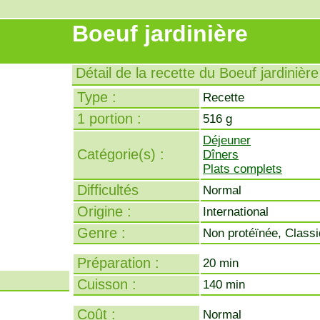
Boeuf jardinière
Détail de la recette du Boeuf jardinière
Type :
Recette
1 portion :
516 g
Déjeuner
Catégorie(s) :
Dîners
Plats complets
Difficultés
Normal
Origine :
International
Genre :
Non protéïnée, Class
Préparation :
20 min
Cuisson :
140 min
Coût :
Normal