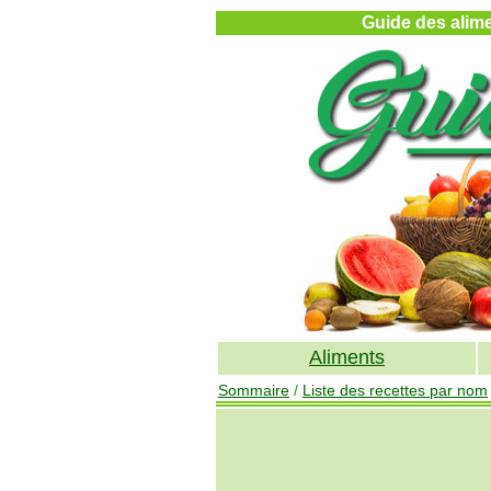
Guide des alimen
Aliments
Sommaire
/
Liste des recettes par nom