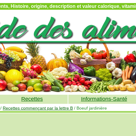
ts, Histoire, origine, description et valeur calorique, vita
Recettes
Informations-Santé
/
Recettes commençant par la lettre B
/ Boeuf jardinière