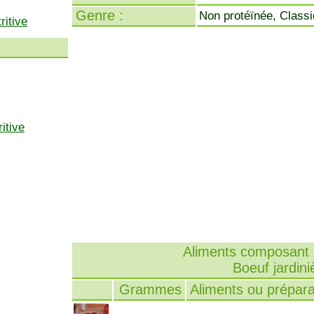
Genre :
Non protéïnée, Class
ritive
itive
Aliments composant l
Boeuf jardini
Grammes
Aliments ou prépara