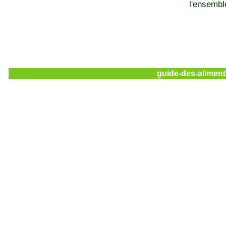
l'ensemble
guide-des-aliment