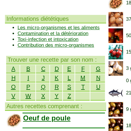
18
Informations diététiques
37
Les micro-organismes et les aliments
Contamination et la détérioration
50
Toxi-infection et intoxication
Contribution des micro-organismes
15
Trouver une recette par son nom :
A
B
C
D
E
F
G
3 
H
I
J
K
L
M
N
0 
O
P
Q
R
S
T
U
21
V
W
X
Y
Z
Autres recettes comprenant :
9 
Oeuf de poule
18