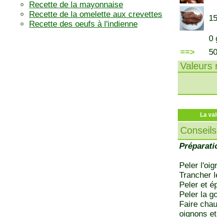
Recette de la mayonnaise
Recette de la omelette aux crevettes
15
Recette des oeufs à l'indienne
0 
==>
5
Valeurs n
La val
Conseils
Préparati
Peler l'oi
Trancher l
Peler et é
Peler la go
Faire chau
oignons et