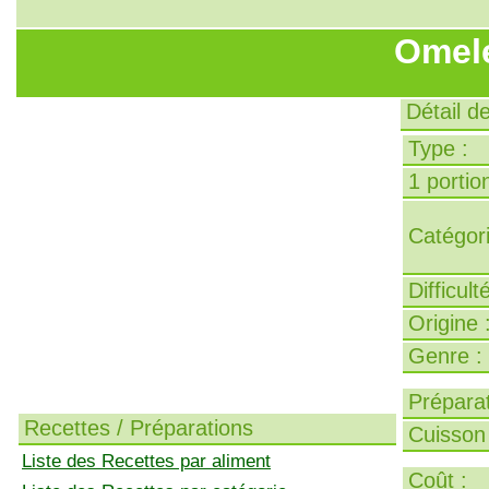
Omele
Détail d
Type :
1 portion
Catégori
Difficult
Origine 
Genre :
Préparat
Recettes / Préparations
Cuisson 
Liste des Recettes par aliment
Coût :