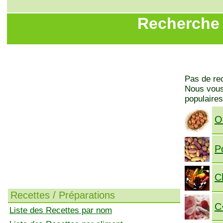
Recherche 
Pas de rec
Nous vous 
populaires
O
P
C
Recettes / Préparations
C
Liste des Recettes par nom