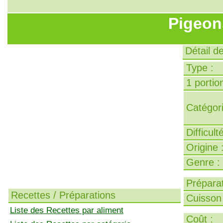
Pigeon
Détail d
Type :
1 portion
Catégori
Difficult
Origine 
Genre :
Préparat
Recettes / Préparations
Cuisson 
Liste des Recettes par aliment
Coût :