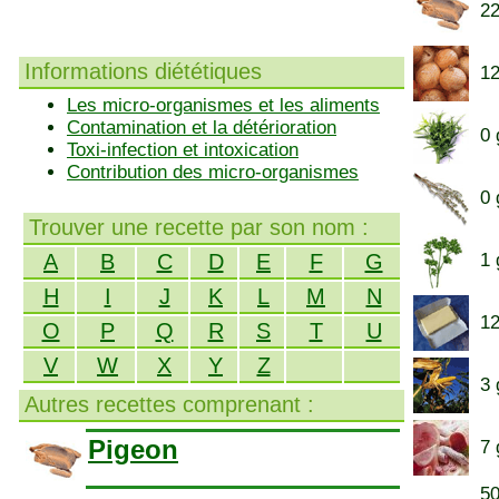
22
Informations diététiques
12
Les micro-organismes et les aliments
Contamination et la détérioration
0 
Toxi-infection et intoxication
Contribution des micro-organismes
0 
Trouver une recette par son nom :
A
B
C
D
E
F
G
1 
H
I
J
K
L
M
N
12
O
P
Q
R
S
T
U
V
W
X
Y
Z
3 
Autres recettes comprenant :
Pigeon
7 
50