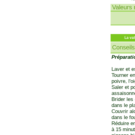
Valeurs n
La val
Conseils
Préparati
Laver et e
Tourner en
poivre, l'
Saler et po
assaisonn
Brider les
dans le pla
Couvrir al
dans le fo
Réduire en
à 15 minut