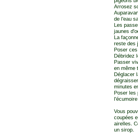
pigeons bi
Arrosez s
Auparavant
de l'eau s
Les passer
jaunes d'oe
La façonne
reste des 
Poser ces 
Débridez l
Passer viv
en même 
Déglacer l
dégraisser
minutes en
Poser les 
l'écumoire
Vous pouve
coupées en
airelles. 
un sirop.