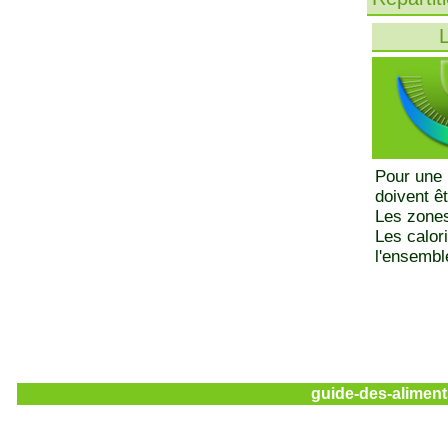
L
Pour une 
doivent ê
Les zones
Les calor
l'ensemble
guide-des-aliment