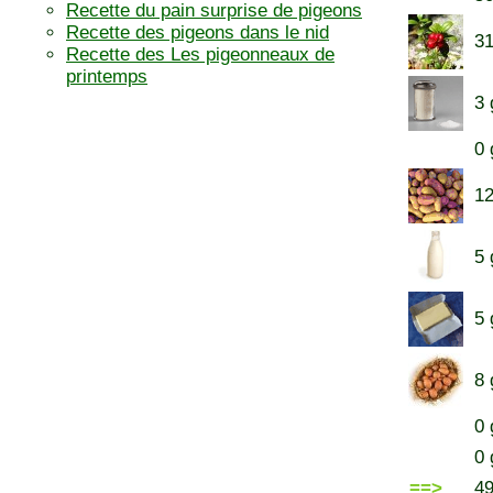
Recette du pain surprise de pigeons
Recette des pigeons dans le nid
31
Recette des Les pigeonneaux de
printemps
3 
0 
12
5 
5 
8 
0 
0 
==>
4