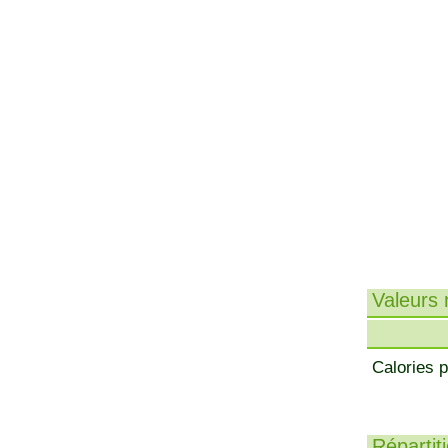
Valeurs n
Calories p
Répartit