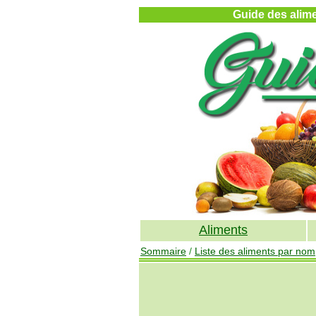
Guide des alimen
Aliments
Sommaire
/
Liste des aliments par nom