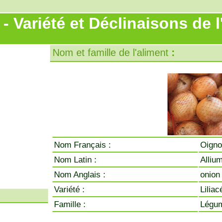
 - Variété et Déclinaisons de 
Nom et famille de l'aliment
:
Nom Français :
Oign
Nom Latin :
Alliu
Nom Anglais :
onion
Variété :
Liliac
Famille :
Légum