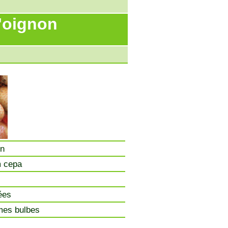
l'oignon
on
m cepa
ées
es bulbes