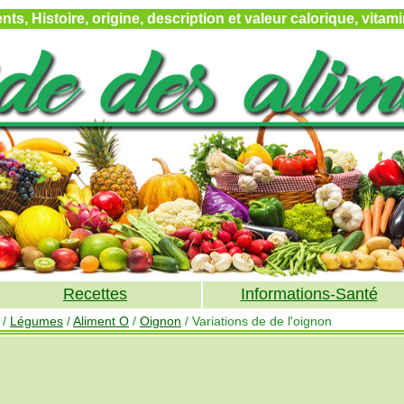
ts, Histoire, origine, description et valeur calorique, vita
Recettes
Informations-Santé
/
Légumes
/
Aliment O
/
Oignon
/ Variations de de l'oignon