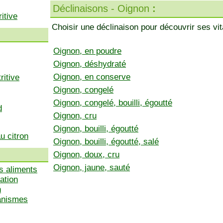
Déclinaisons - Oignon
:
itive
Choisir une déclinaison pour découvrir ses vi
Oignon, en poudre
Oignon, déshydraté
Oignon, en conserve
ritive
Oignon, congelé
Oignon, congelé, bouilli, égoutté
d
Oignon, cru
Oignon, bouilli, égoutté
u citron
Oignon, bouilli, égoutté, salé
Oignon, doux, cru
Oignon, jaune, sauté
s aliments
ation
n
ganismes