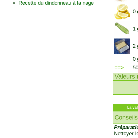
Recette du dindonneau à la nage
0 
1 
2 
0 
==>
5
Valeurs n
La val
Conseils
Préparati
Nettoyer l