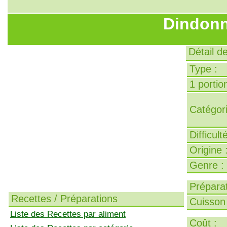
Dindonn
Détail d
Type :
1 portion
Catégori
Difficult
Origine 
Genre :
Préparat
Recettes / Préparations
Cuisson 
Liste des Recettes par aliment
Coût :