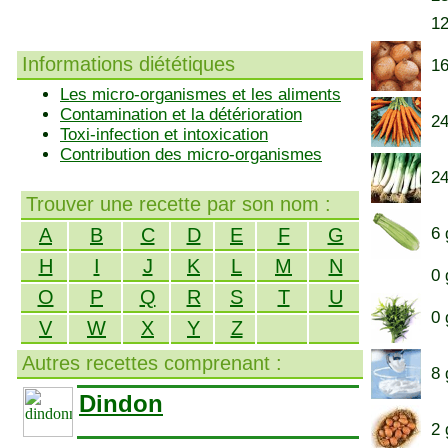
12
Informations diététiques
16
Les micro-organismes et les aliments
Contamination et la détérioration
24
Toxi-infection et intoxication
Contribution des micro-organismes
24
Trouver une recette par son nom :
A
B
C
D
E
F
G
6 
H
I
J
K
L
M
N
0 
O
P
Q
R
S
T
U
0 
V
W
X
Y
Z
Autres recettes comprenant :
8 
Dindon
2 