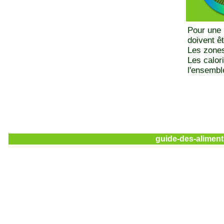
Pour une 
doivent ê
Les zones
Les calor
l'ensemble
guide-des-aliment