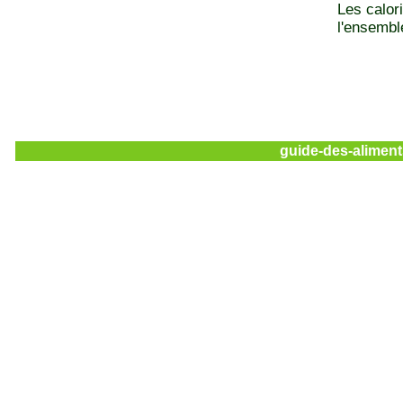
Les calor
l'ensemble
guide-des-aliment