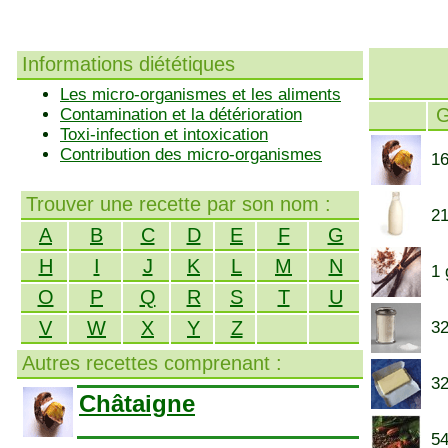
Informations diététiques
Les micro-organismes et les aliments
Contamination et la détérioration
Toxi-infection et intoxication
Contribution des micro-organismes
16
Trouver une recette par son nom :
21
A
B
C
D
E
F
G
H
I
J
K
L
M
N
1 
O
P
Q
R
S
T
U
V
W
X
Y
Z
32
Autres recettes comprenant :
32
Châtaigne
54