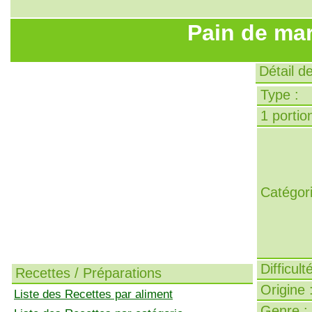
Pain de ma
Détail d
Type :
1 portion
Catégori
Difficult
Recettes / Préparations
Origine 
Liste des Recettes par aliment
Genre :