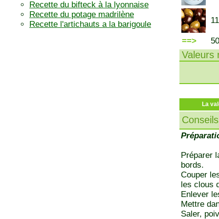
Recette du bifteck à la lyonnaise
Recette du potage madrilène
11
Recette l'artichauts a la barigoule
==>
5
Valeurs n
La val
Conseils
Préparati
Préparer l
bords.
Couper les
les clous d
Enlever le
Mettre dan
Saler, poi