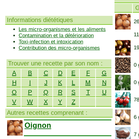
Informations diététiques
26
Les micro-organismes et les aliments
11
Contamination et la détérioration
Toxi-infection et intoxication
19
Contribution des micro-organismes
Trouver une recette par son nom :
0 
A
B
C
D
E
F
G
H
I
J
K
L
M
N
0 
O
P
Q
R
S
T
U
78
V
W
X
Y
Z
Autres recettes comprenant :
6 
Oignon
7 