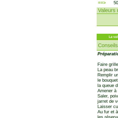
==>
5
Valeurs n
La val
Conseils
Préparati
Faire gril
La peau br
Remplir un
le bouquet
la queue 
Amener à é
Saler, poi
jarret de 
Laisser cu
Au fur et 
les réserv