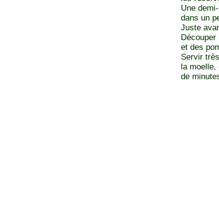
Une demi-h
dans un pe
Juste avan
Découper l
et des po
Servir tr
la moelle,
de minutes