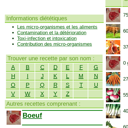
75
Informations diététiques
Les micro-organismes et les aliments
60
Contamination et la détérioration
Toxi-infection et intoxication
Contribution des micro-organismes
37
Trouver une recette par son nom :
0 
A
B
C
D
E
F
G
H
I
J
K
L
M
N
27
O
P
Q
R
S
T
U
V
W
X
Y
Z
55
Autres recettes comprenant :
40
Boeuf
60