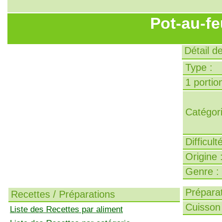
Pot-au-fe
Détail d
Type :
1 portion
Catégori
Difficult
Origine 
Genre :
Préparat
Recettes / Préparations
Cuisson 
Liste des Recettes par aliment