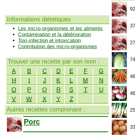
92
Informations diététiques
37
Les micro-organismes et les aliments
Contamination et la détérioration
Toxi-infection et intoxication
27
Contribution des micro-organismes
74
Trouver une recette par son nom :
A
B
C
D
E
F
G
46
H
I
J
K
L
M
N
O
P
Q
R
S
T
U
46
V
W
X
Y
Z
Autres recettes comprenant :
25
Porc
33