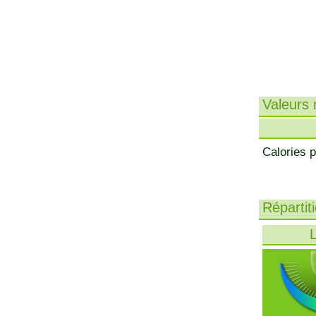
Valeurs n
Calories p
Répartit
L