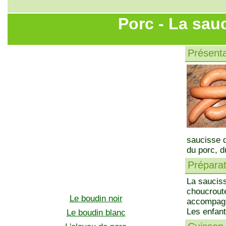
Porc - La sau
Présenta
saucisse d
du porc, d
Préparati
La saucis
choucroute
Le boudin noir
accompagne
Les enfant
Le boudin blanc