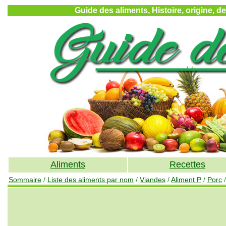
Guide des aliments, Histoire, origine, d
Aliments
Recettes
Sommaire
/
Liste des aliments par nom
/
Viandes
/
Aliment P
/
Porc
/