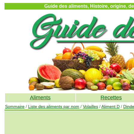
Guide des aliments, Histoire, origine, d
Aliments
Recettes
Sommaire
/
Liste des aliments par nom
/
Volailles
/
Aliment D
/
Dind