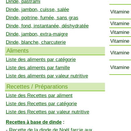
Dinde, pastrami
Dinde, jambon, cuisse, salée
Vitamine 
Dinde, poitrine, fumée, sans gras
Vitamine 
Dinde, fond, instantanée, déshydratée
Vitamine 
Dinde, jambon, extra-maigre
Vitamine 
Dinde, blanche, charcuterie
Aliments
Vitamine 
Liste des aliments par catégorie
Vitamine 
Liste des aliments par famille
Liste des aliments par valeur nutritive
Recettes / Préparations
Liste des Recettes par aliment
Liste des Recettes par catégorie
Liste des Recettes par valeur nutritive
Recettes à base de dinde
:
-
Recette de la dinde de Noël farcie aux