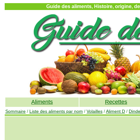
Guide des aliments, Histoire, origine, d
Aliments
Recettes
Sommaire
/
Liste des aliments par nom
/
Volailles
/
Aliment D
/
Dind