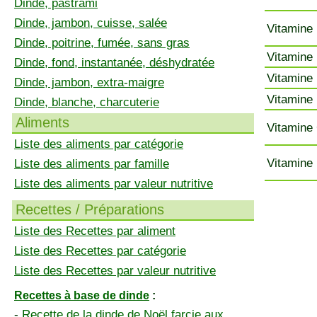
Dinde, pastrami
Dinde, jambon, cuisse, salée
Vitamine 
Dinde, poitrine, fumée, sans gras
Vitamine 
Dinde, fond, instantanée, déshydratée
Vitamine 
Dinde, jambon, extra-maigre
Vitamine 
Dinde, blanche, charcuterie
Aliments
Vitamine 
Liste des aliments par catégorie
Vitamine 
Liste des aliments par famille
Liste des aliments par valeur nutritive
Recettes / Préparations
Liste des Recettes par aliment
Liste des Recettes par catégorie
Liste des Recettes par valeur nutritive
Recettes à base de dinde
:
-
Recette de la dinde de Noël farcie aux