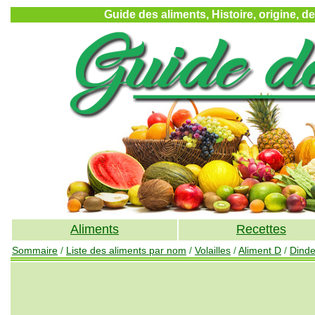
Guide des aliments, Histoire, origine, d
Aliments
Recettes
Sommaire
/
Liste des aliments par nom
/
Volailles
/
Aliment D
/
Dind