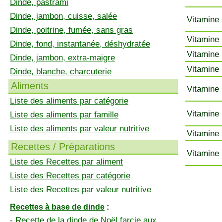
Dinde, pastrami
Dinde, jambon, cuisse, salée
Vitamine 
Dinde, poitrine, fumée, sans gras
Vitamine 
Dinde, fond, instantanée, déshydratée
Vitamine 
Dinde, jambon, extra-maigre
Vitamine 
Dinde, blanche, charcuterie
Aliments
Vitamine 
Liste des aliments par catégorie
Vitamine 
Liste des aliments par famille
Liste des aliments par valeur nutritive
Vitamine 
Recettes / Préparations
Vitamine 
Liste des Recettes par aliment
Liste des Recettes par catégorie
Liste des Recettes par valeur nutritive
Recettes à base de dinde
:
-
Recette de la dinde de Noël farcie aux