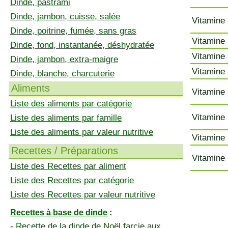
Dinde, pastrami
Dinde, jambon, cuisse, salée
Vitamine 
Dinde, poitrine, fumée, sans gras
Vitamine 
Dinde, fond, instantanée, déshydratée
Vitamine 
Dinde, jambon, extra-maigre
Vitamine 
Dinde, blanche, charcuterie
Aliments
Vitamine 
Liste des aliments par catégorie
Vitamine 
Liste des aliments par famille
Liste des aliments par valeur nutritive
Vitamine 
Recettes / Préparations
Vitamine 
Liste des Recettes par aliment
Liste des Recettes par catégorie
Liste des Recettes par valeur nutritive
Recettes à base de dinde
:
-
Recette de la dinde de Noël farcie aux