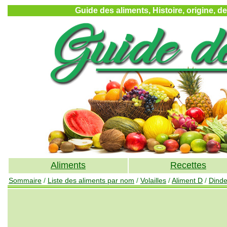
Guide des aliments, Histoire, origine, d
Aliments
Recettes
Sommaire
/
Liste des aliments par nom
/
Volailles
/
Aliment D
/
Dind