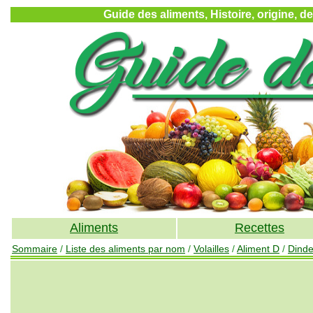
Guide des aliments, Histoire, origine, d
Aliments
Recettes
Sommaire
/
Liste des aliments par nom
/
Volailles
/
Aliment D
/
Dind