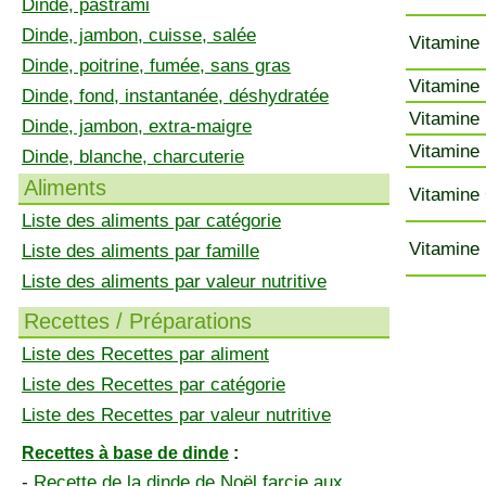
Dinde, pastrami
Dinde, jambon, cuisse, salée
Vitamine 
Dinde, poitrine, fumée, sans gras
Vitamine 
Dinde, fond, instantanée, déshydratée
Vitamine 
Dinde, jambon, extra-maigre
Vitamine 
Dinde, blanche, charcuterie
Aliments
Vitamine 
Liste des aliments par catégorie
Vitamine 
Liste des aliments par famille
Liste des aliments par valeur nutritive
Recettes / Préparations
Liste des Recettes par aliment
Liste des Recettes par catégorie
Liste des Recettes par valeur nutritive
Recettes à base de dinde
:
-
Recette de la dinde de Noël farcie aux