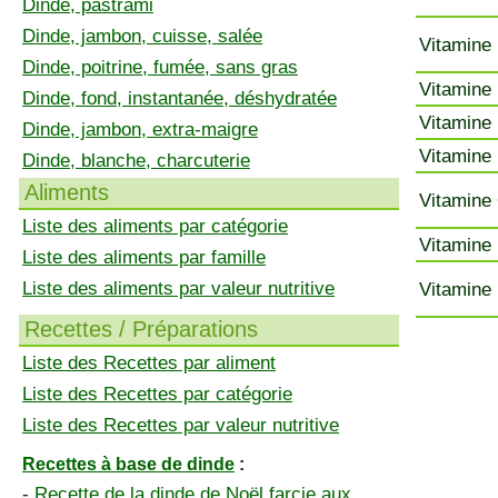
Dinde, pastrami
Dinde, jambon, cuisse, salée
Vitamine 
Dinde, poitrine, fumée, sans gras
Vitamine 
Dinde, fond, instantanée, déshydratée
Vitamine 
Dinde, jambon, extra-maigre
Vitamine 
Dinde, blanche, charcuterie
Aliments
Vitamine 
Liste des aliments par catégorie
Vitamine 
Liste des aliments par famille
Liste des aliments par valeur nutritive
Vitamine 
Recettes / Préparations
Liste des Recettes par aliment
Liste des Recettes par catégorie
Liste des Recettes par valeur nutritive
Recettes à base de dinde
:
-
Recette de la dinde de Noël farcie aux