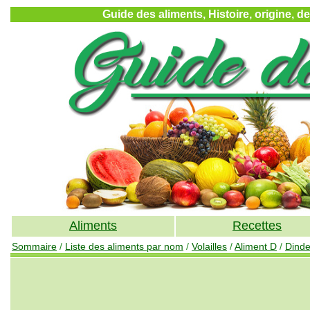
Guide des aliments, Histoire, origine, d
Aliments
Recettes
Sommaire
/
Liste des aliments par nom
/
Volailles
/
Aliment D
/
Dind