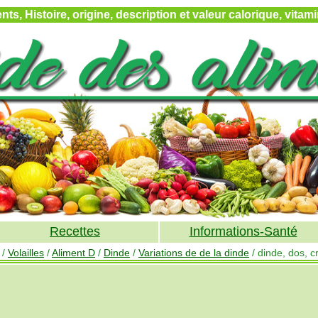
ts, Histoire, origine, description et valeur calorique, vita
Recettes
Informations-Santé
/
Volailles
/
Aliment D
/
Dinde
/
Variations de de la dinde
/ dinde, dos, c