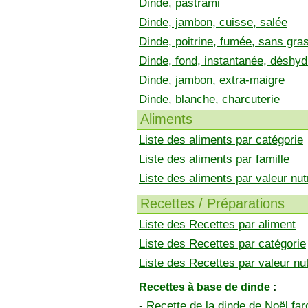
Dinde, pastrami
Dinde, jambon, cuisse, salée
Dinde, poitrine, fumée, sans gra
Dinde, fond, instantanée, déshyd
Dinde, jambon, extra-maigre
Dinde, blanche, charcuterie
Aliments
Liste des aliments par catégorie
Liste des aliments par famille
Liste des aliments par valeur nutr
Recettes / Préparations
Liste des Recettes par aliment
Liste des Recettes par catégorie
Liste des Recettes par valeur nut
Recettes à base de dinde
:
-
Recette de la dinde de Noël far