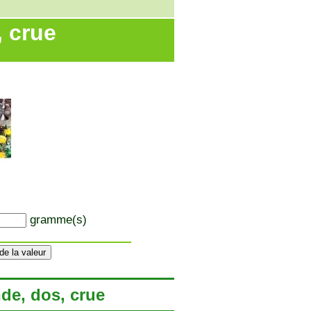
, crue
gramme(s)
nde, dos, crue