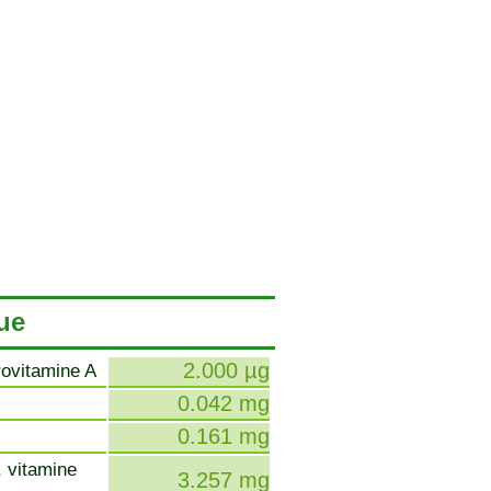
ue
2.000 µg
rovitamine A
0.042 mg
0.161 mg
, vitamine
3.257 mg