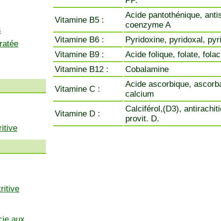
PP.
Acide pantothénique, anti
Vitamine B5 :
coenzyme A
s
Vitamine B6 :
Pyridoxine, pyridoxal, py
ratée
Vitamine B9 :
Acide folique, folate, fola
Vitamine B12 :
Cobalamine
Acide ascorbique, ascorb
Vitamine C :
calcium
Calciférol,(D3), antirachit
Vitamine D :
provit. D.
itive
ritive
cie aux