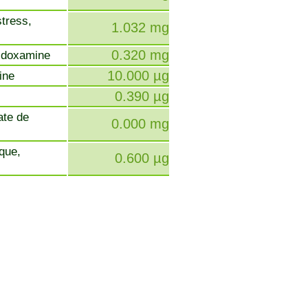
stress,
1.032 mg
0.320 mg
ridoxamine
10.000 µg
cine
0.390 µg
ate de
0.000 mg
ique,
0.600 µg