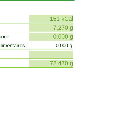
151 kCal
7.270 g
0.000 g
bone
limentaires :
0.000 g
72.470 g