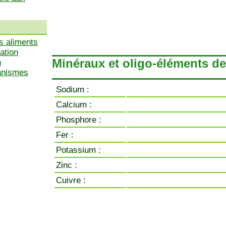
s aliments
ation
Minéraux et oligo-éléments de
n
ganismes
Sodium :
Calcium :
Phosphore :
Fer :
Potassium :
Zinc :
Cuivre :