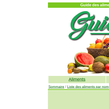
Guide des alimen
Aliments
Sommaire
/
Liste des aliments par nom