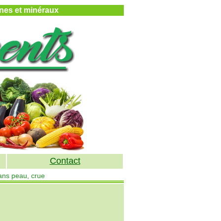
mines et minéraux
Contact
sans peau, crue