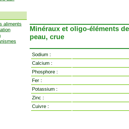
s aliments
Minéraux et oligo-éléments de
ation
n
peau, crue
ganismes
Sodium :
Calcium :
Phosphore :
Fer :
Potassium :
Zinc :
Cuivre :