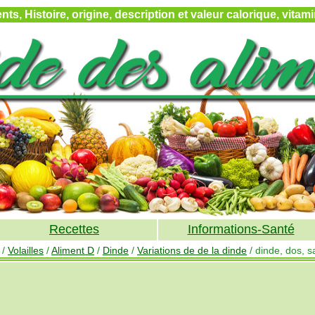
ts, Histoire, origine, description et valeur calorique, vita
Recettes
Informations-Santé
/
Volailles
/
Aliment D
/
Dinde
/
Variations de de la dinde
/ dinde, dos, 