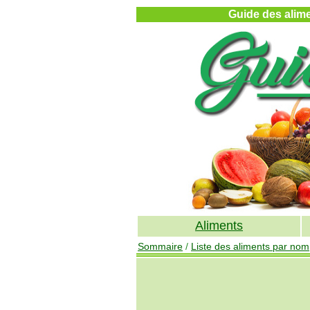
Guide des alimen
Aliments
Sommaire
/
Liste des aliments par nom