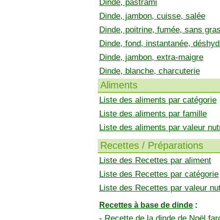
Dinde, pastrami
Dinde, jambon, cuisse, salée
Dinde, poitrine, fumée, sans gra
Dinde, fond, instantanée, déshyd
Dinde, jambon, extra-maigre
Dinde, blanche, charcuterie
Aliments
Liste des aliments par catégorie
Liste des aliments par famille
Liste des aliments par valeur nutr
Recettes / Préparations
Liste des Recettes par aliment
Liste des Recettes par catégorie
Liste des Recettes par valeur nut
Recettes à base de dinde
:
-
Recette de la dinde de Noël far