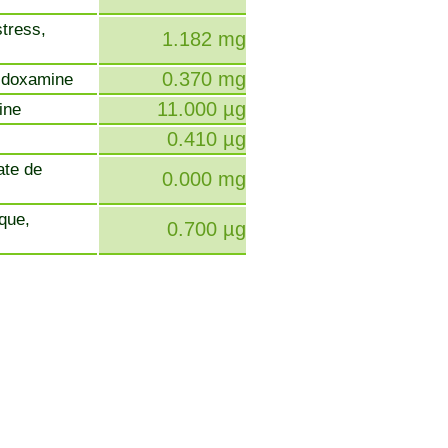
stress,
1.182 mg
0.370 mg
ridoxamine
11.000 µg
cine
0.410 µg
ate de
0.000 mg
ique,
0.700 µg