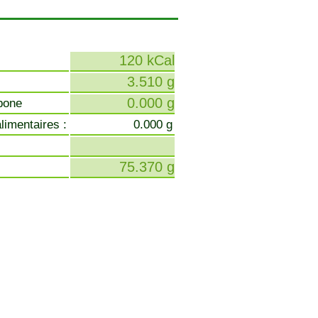
120 kCal
3.510 g
0.000 g
bone
limentaires :
0.000 g
75.370 g