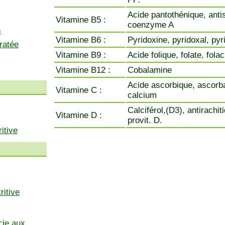
Acide pantothénique, anti
Vitamine B5 :
coenzyme A
s
Vitamine B6 :
Pyridoxine, pyridoxal, py
ratée
Vitamine B9 :
Acide folique, folate, fola
Vitamine B12 :
Cobalamine
Acide ascorbique, ascorb
Vitamine C :
calcium
Calciférol,(D3), antirachit
Vitamine D :
provit. D.
itive
ritive
cie aux