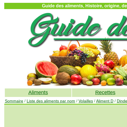
Guide des aliments, Histoire, origine, d
Aliments
Recettes
Sommaire
/
Liste des aliments par nom
/
Volailles
/
Aliment D
/
Dind