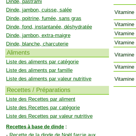
Dinde, pastrami
Dinde, jambon, cuisse, salée
Vitamine 
Dinde, poitrine, fumée, sans gras
Vitamine 
Dinde, fond, instantanée, déshydratée
Vitamine 
Dinde, jambon, extra-maigre
Vitamine 
Dinde, blanche, charcuterie
Aliments
Vitamine 
Liste des aliments par catégorie
Vitamine 
Liste des aliments par famille
Liste des aliments par valeur nutritive
Vitamine 
Recettes / Préparations
Liste des Recettes par aliment
Liste des Recettes par catégorie
Liste des Recettes par valeur nutritive
Recettes à base de dinde
:
-
Recette de la dinde de Noël farcie aux