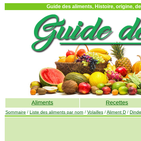
Guide des aliments, Histoire, origine, d
Aliments
Recettes
Sommaire
/
Liste des aliments par nom
/
Volailles
/
Aliment D
/
Dind