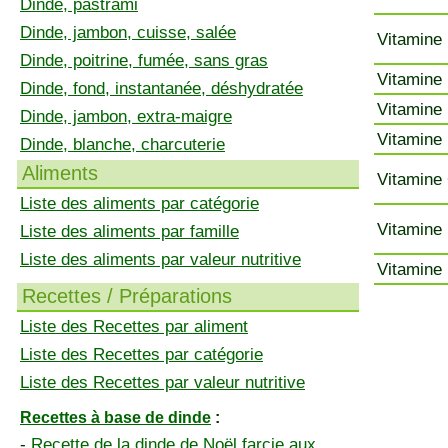
Dinde, pastrami
Dinde, jambon, cuisse, salée
Vitamine 
Dinde, poitrine, fumée, sans gras
Vitamine 
Dinde, fond, instantanée, déshydratée
Vitamine 
Dinde, jambon, extra-maigre
Vitamine 
Dinde, blanche, charcuterie
Aliments
Vitamine 
Liste des aliments par catégorie
Vitamine 
Liste des aliments par famille
Liste des aliments par valeur nutritive
Vitamine 
Recettes / Préparations
Liste des Recettes par aliment
Liste des Recettes par catégorie
Liste des Recettes par valeur nutritive
Recettes à base de dinde
:
-
Recette de la dinde de Noël farcie aux