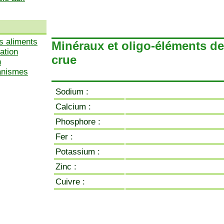
s aliments
Minéraux et oligo-éléments de 
ation
crue
n
ganismes
Sodium :
Calcium :
Phosphore :
Fer :
Potassium :
Zinc :
Cuivre :