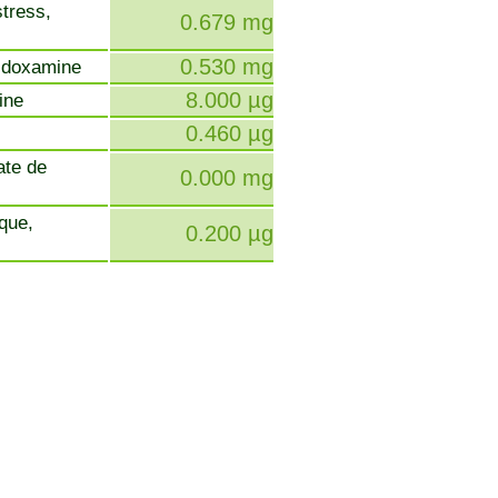
stress,
0.679 mg
0.530 mg
ridoxamine
8.000 µg
cine
0.460 µg
ate de
0.000 mg
ique,
0.200 µg