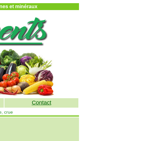
mines et minéraux
Contact
e, crue