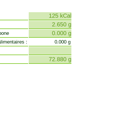
125 kCal
2.650 g
0.000 g
bone
limentaires :
0.000 g
72.880 g