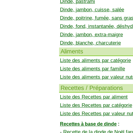
Dinde, pastrami
Dinde, jambon, cuisse, salée
Dinde, poitrine, fumée, sans gra
Dinde, fond, instantanée, déshyd
Dinde, jambon, extra-maigre
Dinde, blanche, charcuterie
Aliments
Liste des aliments par catégorie
Liste des aliments par famille
Liste des aliments par valeur nutr
Recettes / Préparations
Liste des Recettes par aliment
Liste des Recettes par catégorie
Liste des Recettes par valeur nut
Recettes à base de dinde
:
-
Recette de la dinde de Noël far