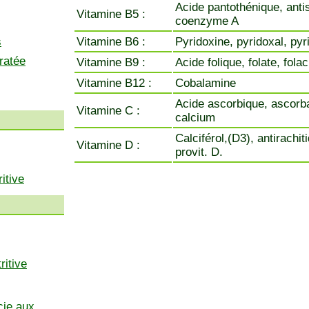
Acide pantothénique, anti
Vitamine B5 :
coenzyme A
s
Vitamine B6 :
Pyridoxine, pyridoxal, py
ratée
Vitamine B9 :
Acide folique, folate, fola
Vitamine B12 :
Cobalamine
Acide ascorbique, ascorb
Vitamine C :
calcium
Calciférol,(D3), antirachit
Vitamine D :
provit. D.
itive
ritive
cie aux