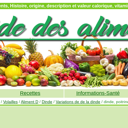
ts, Histoire, origine, description et valeur calorique, vita
Recettes
Informations-Santé
/
Volailles
/
Aliment D
/
Dinde
/
Variations de de la dinde
/ dinde, poitrin