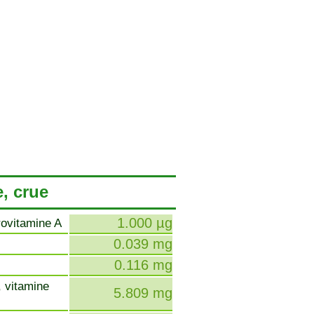
e, crue
1.000 µg
rovitamine A
0.039 mg
0.116 mg
, vitamine
5.809 mg