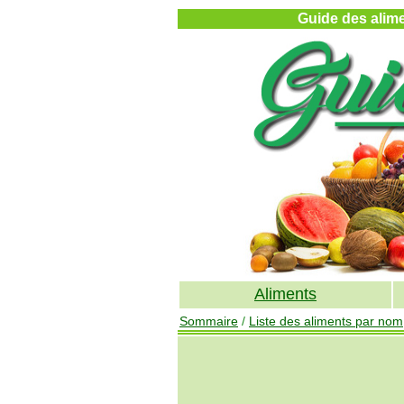
Guide des alimen
Aliments
Sommaire
/
Liste des aliments par nom