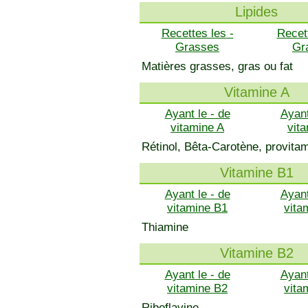
Lipides
Recettes les -
Recet
Grasses
Gr
Matières grasses, gras ou fat
Vitamine A
Ayant le - de
Ayant
vitamine A
vit
Rétinol, Bêta-Carotène, provita
Vitamine B1
Ayant le - de
Ayant
vitamine B1
vita
Thiamine
Vitamine B2
Ayant le - de
Ayant
vitamine B2
vita
Riboflavine