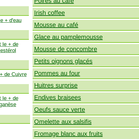
Poires au café
Irish coffee
le + d'eau
Mousse au café
Glace au pamplemousse
 le + de
Mousse de concombre
estérol
Petits oignons glacés
Pommes au four
 + de Cuivre
Huitres surprise
Endives braisees
 le + de
ganèse
Oeufs sauce verte
Omelette aux salsifis
Fromage blanc aux fruits