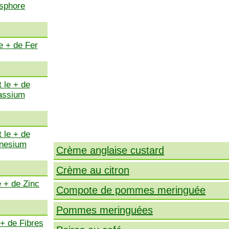
sphore
e + de Fer
 le + de
assium
 le + de
nesium
Crème anglaise custard
Crème au citron
e + de Zinc
Compote de pommes meringuée
Pommes meringuées
 + de Fibres