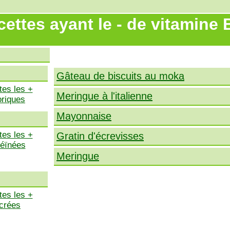
ettes ayant le - de vitamine 
X
Gâteau de biscuits au moka
tes les +
Meringue à l'italienne
oriques
Mayonnaise
tes les +
Gratin d'écrevisses
téïnées
Meringue
tes les +
crées