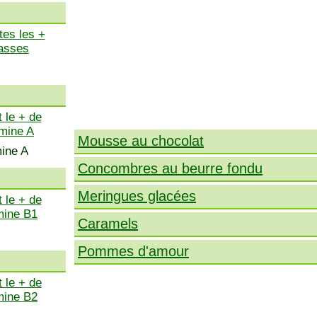
tes les +
asses
 le + de
amine A
Mousse au chocolat
mine A
Concombres au beurre fondu
Meringues glacées
 le + de
mine B1
Caramels
Pommes d'amour
 le + de
mine B2