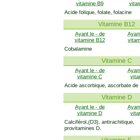
vitamine B9
vita
Acide folique, folate, folacine
Vitamine B12
Ayant le - de
Ayant
vitamine B12
vita
Cobalamine
Vitamine C
Ayant le - de
Ayant
vitamine C
vit
Acide ascorbique, ascorbate de
Vitamine D
Ayant le - de
Ayant
vitamine D
vit
Calciférol,(D3), antirachitique,
provitamines D.