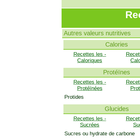
Rec
Autres valeurs nutritives
Calories
Recettes les -
Recet
Caloriques
Cal
Protéïnes
Recettes les -
Recet
Protéïnées
Pro
Protides
Glucides
Recettes les -
Recet
Sucrées
Su
Sucres ou hydrate de carbone