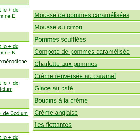
 le + de
Mousse de pommes caramélisées
amine E
Mousse au citron
Pommes soufflées
 le + de
Compote de pommes caramélisée
amine K
ytoménadione
Charlotte aux pommes
Crème renversée au caramel
 le + de
Glace au café
lcium
Boudins à la crème
Crème anglaise
 + de Sodium
îles flottantes
 le + de