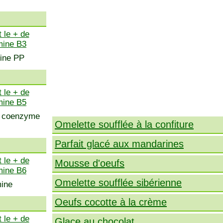
 le + de
mine B3
mine PP
 le + de
mine B5
s, coenzyme
Omelette soufflée à la confiture
Parfait glacé aux mandarines
 le + de
Mousse d'oeufs
mine B6
Omelette soufflée sibérienne
mine
Oeufs cocotte à la crème
 le + de
Glace au chocolat