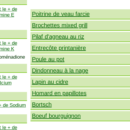
 le + de
Poitrine de veau farcie
amine E
Brochettes mixed grill
Pilaf d'agneau au riz
 le + de
Entrecôte printanière
amine K
ytoménadione
Poule au pot
Dindonneau à la nage
 le + de
Lapin au cidre
lcium
Homard en papillotes
Bortsch
 + de Sodium
Boeuf bourguignon
 le + de