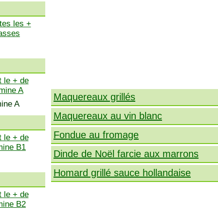
tes les +
asses
 le + de
amine A
Maquereaux grillés
mine A
Maquereaux au vin blanc
Fondue au fromage
 le + de
mine B1
Dinde de Noël farcie aux marrons
Homard grillé sauce hollandaise
 le + de
mine B2