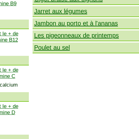
mine B9
Jarret aux légumes
Jambon au porto et à l'ananas
 le + de
Les pigeonneaux de printemps
mine B12
Poulet au sel
 le + de
amine C
 calcium
 le + de
amine D