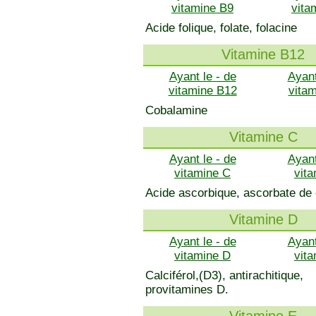
vitamine B9
vita
Acide folique, folate, folacine
Vitamine B12
Ayant le - de
Ayant
vitamine B12
vita
Cobalamine
Vitamine C
Ayant le - de
Ayant
vitamine C
vit
Acide ascorbique, ascorbate de
Vitamine D
Ayant le - de
Ayant
vitamine D
vit
Calciférol,(D3), antirachitique,
provitamines D.