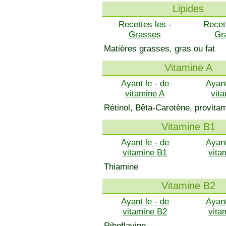
Lipides
Recettes les -
Recet
Grasses
Gr
Matières grasses, gras ou fat
Vitamine A
Ayant le - de
Ayant
vitamine A
vit
Rétinol, Bêta-Carotène, provita
Vitamine B1
Ayant le - de
Ayant
vitamine B1
vita
Thiamine
Vitamine B2
Ayant le - de
Ayant
vitamine B2
vita
Riboflavine