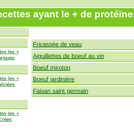
cettes ayant le + de protéïne
X
Fricassée de veau
tes les +
Aiguillettes de boeuf au vin
oriques
Boeuf miroton
tes les +
Boeuf jardinière
téïnées
Faisan saint germain
tes les +
crées