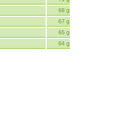
68 g
67 g
65 g
64 g