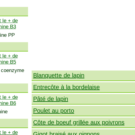
 le + de
mine B3
mine PP
 le + de
mine B5
s, coenzyme
Blanquette de lapin
Entrecôte à la bordelaise
 le + de
Pâté de lapin
mine B6
Poulet au porto
mine
Côte de boeuf grillée aux poivrons
 le + de
Gigot braisé aux oignons