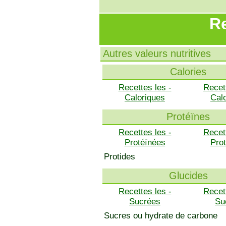
Re
Autres valeurs nutritives
Calories
Recettes les -
Recet
Caloriques
Cal
Protéïnes
Recettes les -
Recet
Protéïnées
Pro
Protides
Glucides
Recettes les -
Recet
Sucrées
Su
Sucres ou hydrate de carbone