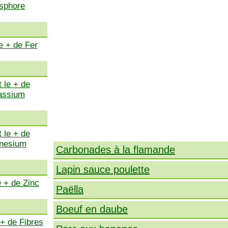
sphore
e + de Fer
 le + de
assium
 le + de
nesium
Carbonades à la flamande
Lapin sauce poulette
e + de Zinc
Paëlla
Boeuf en daube
 + de Fibres