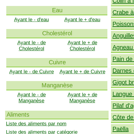
Colin à 
Eau
Crabe à 
Ayant le - d'eau
Ayant le + d'eau
Poisson
Cholestérol
Anguille
Ayant le - de
Ayant le + de
Agneau à
Cholestérol
Cholestérol
Pain de 
Cuivre
Darnes 
Ayant le - de Cuivre
Ayant le + de Cuivre
Gigot b
Manganèse
Langue 
Ayant le - de
Ayant le + de
Manganèse
Manganèse
Pilaf d'
Aliments
Côte de 
Liste des aliments par nom
Paëlla
Liste des aliments par catégorie