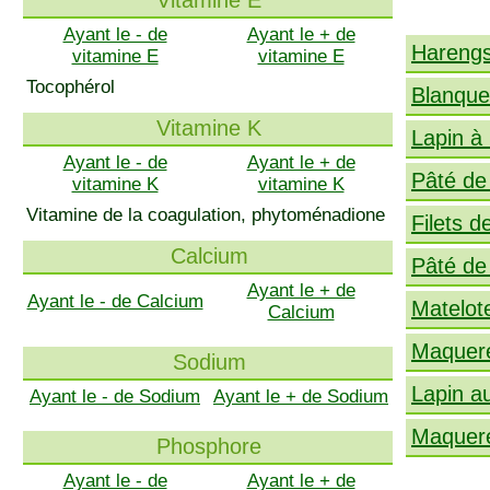
Vitamine E
Ayant le - de
Ayant le + de
Harengs
vitamine E
vitamine E
Tocophérol
Blanquet
Vitamine K
Lapin à
Ayant le - de
Ayant le + de
Pâté de 
vitamine K
vitamine K
Vitamine de la coagulation, phytoménadione
Filets 
Calcium
Pâté d
Ayant le + de
Ayant le - de Calcium
Matelot
Calcium
Maquere
Sodium
Lapin au
Ayant le - de Sodium
Ayant le + de Sodium
Maquere
Phosphore
Ayant le - de
Ayant le + de