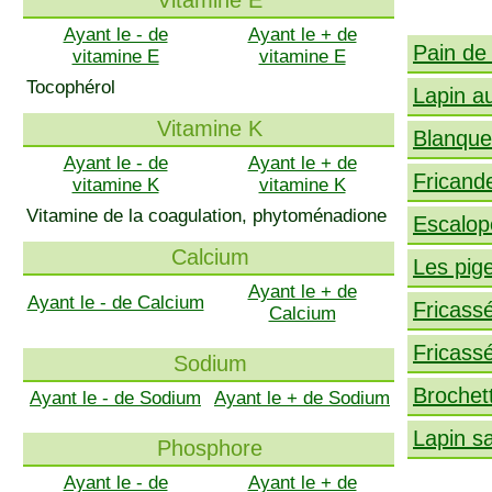
Vitamine E
Ayant le - de
Ayant le + de
Pain de 
vitamine E
vitamine E
Tocophérol
Lapin au
Vitamine K
Blanque
Ayant le - de
Ayant le + de
Fricande
vitamine K
vitamine K
Vitamine de la coagulation, phytoménadione
Escalope
Calcium
Les pig
Ayant le + de
Ayant le - de Calcium
Fricass
Calcium
Fricass
Sodium
Brochett
Ayant le - de Sodium
Ayant le + de Sodium
Lapin s
Phosphore
Ayant le - de
Ayant le + de