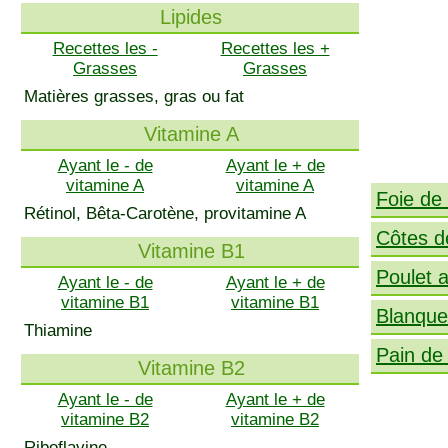
Lipides
Recettes les -
Recettes les +
Grasses
Grasses
Matières grasses, gras ou fat
Vitamine A
Ayant le - de
Ayant le + de
vitamine A
vitamine A
Foie de
Rétinol, Bêta-Carotène, provitamine A
Côtes d
Vitamine B1
Poulet a
Ayant le - de
Ayant le + de
vitamine B1
vitamine B1
Blanquet
Thiamine
Pain de
Vitamine B2
Ayant le - de
Ayant le + de
vitamine B2
vitamine B2
Riboflavine