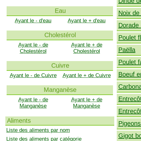
Dinde d
Eau
Noix de
Ayant le - d'eau
Ayant le + d'eau
Dorade 
Cholestérol
Poulet 
Ayant le - de
Ayant le + de
Paëlla
Cholestérol
Cholestérol
Poulet 
Cuivre
Boeuf e
Ayant le - de Cuivre
Ayant le + de Cuivre
Carbona
Manganèse
Entrecô
Ayant le - de
Ayant le + de
Manganèse
Manganèse
Entrecôt
Aliments
Pigeons
Liste des aliments par nom
Gigot b
Liste des aliments par catégorie