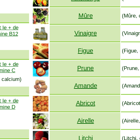
Mûre
(Mûre, 
 le + de
Vinaigre
(Vinaigr
mine B12
Figue
(Figue,
 le + de
Prune
(Prune,
amine C
 calcium)
Amande
(Amand
 le + de
Abricot
(Abricot
amine D
Airelle
(Airelle
Litchi
(Litchi,