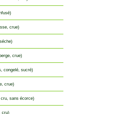
infusé)
sse, crue)
 séche)
erge, crue)
, congelé, sucré)
, crue)
, cru, sans écorce)
, cru)