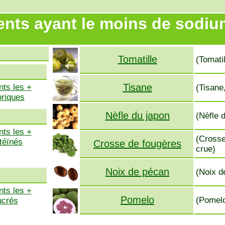
ents ayant le moins de sodiu
Tomatille
(Tomatil
Tisane
nts les +
(Tisane
oriques
Nèfle du japon
(Nèfle 
nts les +
(Crosse
téïnés
Crosse de fougères
crue)
Noix de pécan
(Noix d
nts les +
Pomelo
(Pomelo
ucrés