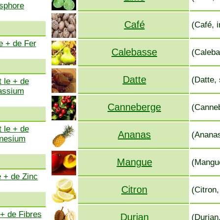
sphore
Café
(Café, 
e + de Fer
Calebasse
(Caleba
Datte
(Datte,
 le + de
assium
Canneberge
(Canneb
 le + de
Ananas
(Ananas
nesium
Mangue
(Mangue
e + de Zinc
Citron
(Citron
 + de Fibres
Durian
(Durian