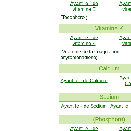
Ayant le - de
Ayant
vitamine E
vit
(Tocophérol)
Vitamine K
Ayant le - de
Ayant
vitamine K
vit
(Vitamine de la coagulation,
phytoménadione)
Calcium
Ayant
Ayant le - de Calcium
Ca
Sodium
Ayant le - de Sodium
Ayant le
(Phosphore)
Ayant le - de
Ayant