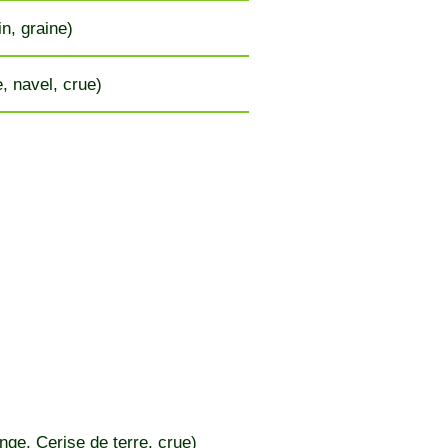
in, graine)
, navel, crue)
nge, Cerise de terre, crue)