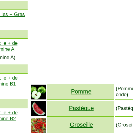
 les + Gras
 le + de
amine A
mine A)
 le + de
mine B1
(Pomme,
Pomme
onde)
Pastèque
(Pastèq
 le + de
mine B2
Groseille
(Grosei