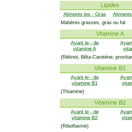
Lipides
Aliments les - Gras
Aliments
Matières grasses, gras ou fat
Vitamine A
Ayant le - de
Ayant
vitamine A
vit
(Rétinol, Bêta-Carotène, provita
Vitamine B1
Ayant le - de
Ayant
vitamine B1
vita
(Thiamine)
Vitamine B2
Ayant le - de
Ayant
vitamine B2
vita
(Riboflavine)