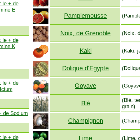
 le + de
amine E
Pamplemousse
(Pample
Noix, de Grenoble
(Noix, 
 le + de
amine K
Kaki
(Kaki, j
Dolique d'Egypte
(Dolique
 le + de
Goyave
(Goyave
lcium
(Blé, t
Blé
grain)
 + de Sodium
Champignon
(Champi
 le + de
Lime
(Lime, c