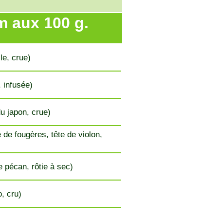
m aux 100 g.
le, crue)
, infusée)
du japon, crue)
 de fougères, tête de violon,
e pécan, rôtie à sec)
, cru)