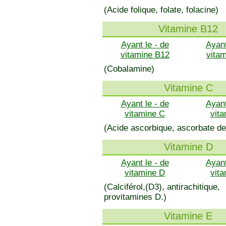
(Acide folique, folate, folacine)
Vitamine B12
Ayant le - de
Ayant
vitamine B12
vita
(Cobalamine)
Vitamine C
Ayant le - de
Ayant
vitamine C
vit
(Acide ascorbique, ascorbate de
Vitamine D
Ayant le - de
Ayant
vitamine D
vit
(Calciférol,(D3), antirachitique,
provitamines D.)
Vitamine E