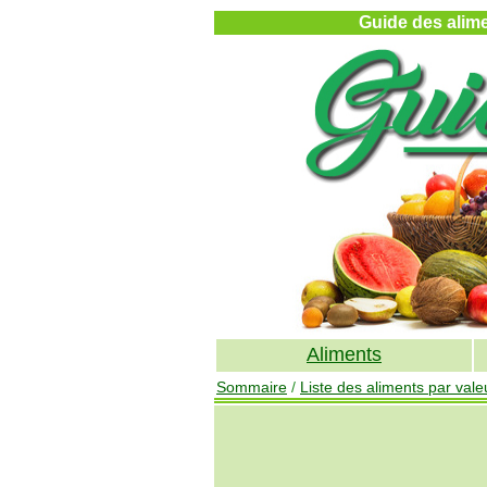
Guide des alimen
Aliments
Sommaire
/
Liste des aliments par valeu