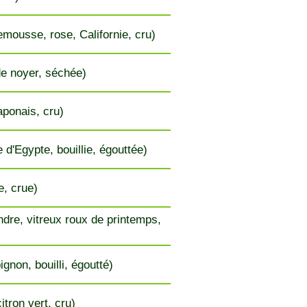
mousse, rose, Californie, cru)
de noyer, séchée)
aponais, cru)
 d'Egypte, bouillie, égouttée)
, crue)
endre, vitreux roux de printemps,
gnon, bouilli, égoutté)
itron vert, cru)