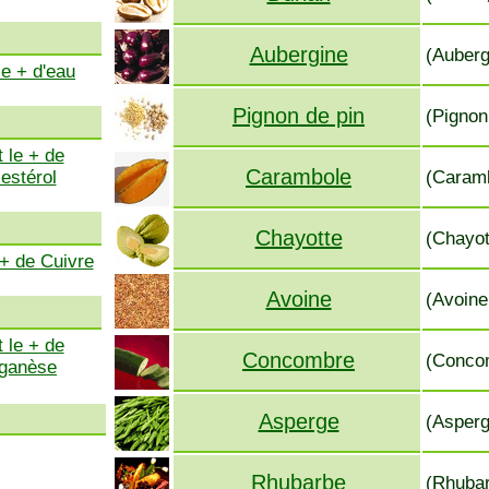
Aubergine
(Auberg
le + d'eau
Pignon de pin
(Pignon
 le + de
Carambole
estérol
(Caramb
Chayotte
(Chayott
 + de Cuivre
Avoine
(Avoine
 le + de
Concombre
(Concom
ganèse
Asperge
(Asperg
Rhubarbe
(Rhubar