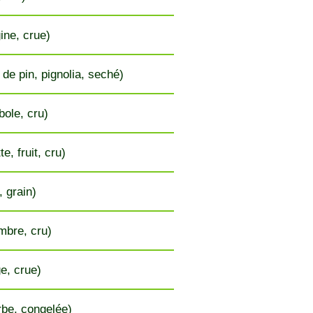
ine, crue)
 de pin, pignolia, seché)
ole, cru)
e, fruit, cru)
, grain)
bre, cru)
e, crue)
be, congelée)