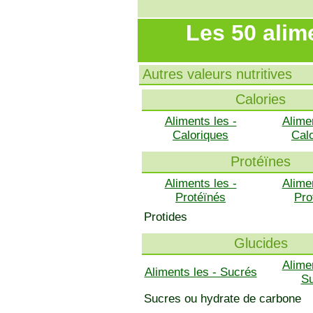
Les 50 alim
Autres valeurs nutritives
Calories
Aliments les -
Alime
Caloriques
Cal
Protéïnes
Aliments les -
Alime
Protéïnés
Pro
Protides
Glucides
Alime
Aliments les - Sucrés
S
Sucres ou hydrate de carbone