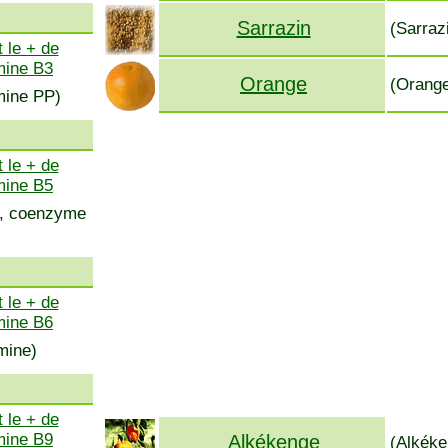
Sarrazin
(Sarraz
 le + de
mine B3
Orange
(Orange
amine PP)
 le + de
mine B5
ss, coenzyme
 le + de
mine B6
mine)
 le + de
mine B9
Alkékenge
(Alkéke