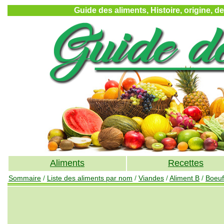
Guide des aliments, Histoire, origine, d
Aliments
Recettes
Sommaire
/
Liste des aliments par nom
/
Viandes
/
Aliment B
/
Boeuf