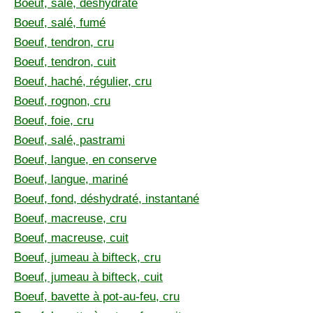
Boeuf, salé, déshydraté
Boeuf, salé, fumé
Boeuf, tendron, cru
Boeuf, tendron, cuit
Boeuf, haché, régulier, cru
Boeuf, rognon, cru
Boeuf, foie, cru
Boeuf, salé, pastrami
Boeuf, langue, en conserve
Boeuf, langue, mariné
Boeuf, fond, déshydraté, instantané
Boeuf, macreuse, cru
Boeuf, macreuse, cuit
Boeuf, jumeau à bifteck, cru
Boeuf, jumeau à bifteck, cuit
Boeuf, bavette à pot-au-feu, cru