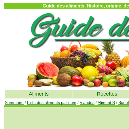
Guide des aliments, Histoire, origine, d
Aliments
Recettes
Sommaire
/
Liste des aliments par nom
/
Viandes
/
Aliment B
/
Boeuf