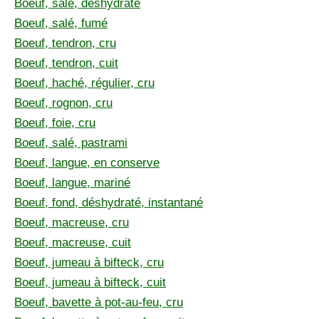
Boeuf, salé, déshydraté
Boeuf, salé, fumé
Boeuf, tendron, cru
Boeuf, tendron, cuit
Boeuf, haché, régulier, cru
Boeuf, rognon, cru
Boeuf, foie, cru
Boeuf, salé, pastrami
Boeuf, langue, en conserve
Boeuf, langue, mariné
Boeuf, fond, déshydraté, instantané
Boeuf, macreuse, cru
Boeuf, macreuse, cuit
Boeuf, jumeau à bifteck, cru
Boeuf, jumeau à bifteck, cuit
Boeuf, bavette à pot-au-feu, cru